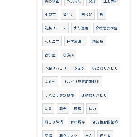
姿勢矯正
外反母趾
変形
圧迫骨折
札幌市
偏平足
開張足
癌
筋膜リリース
歩行速度
脊柱管狭窄症
ヘルニア
理学療法士
糖尿病
合併症
心臓病
心臓リハビリテーション
循環器リハビリ
４０代
リハビリ算定期限越え
リハビリ算定期限
運動器リハビリ
効果
転倒
膝痛
体力
肩こり解消
骨粗鬆症
変形性股関節症
歩幅
転倒リスク
法人
経営者