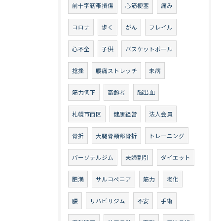
前十字靭帯損傷
心筋梗塞
痛み
コロナ
歩く
がん
フレイル
心不全
子供
バスケットボール
捻挫
腰痛ストレッチ
未病
筋力低下
高齢者
脳出血
札幌市西区
健康経営
法人会員
骨折
大腿骨頸部骨折
トレーニング
パーソナルジム
夫婦割引
ダイエット
肥満
サルコペニア
筋力
老化
腰
リハビリジム
不安
手術