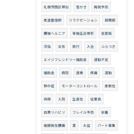
札幌市西区琴似
雪かき
再発予防
柔道整復師
リラクゼーション
肩関節
腰椎ヘルニア
脊椎圧迫骨折
足底板
浮指
女性
旅行
入会
ふらつき
エイジフレンドリー補助金
運動不足
補助金
病院
連携
疼痛
運動
熱中症
モーターコントロール
柔軟性
持病
入院
生産性
従業員
自費リハビリ
フレイル予防
栄養
椎間板性腰痛
夏
お盆
パート募集