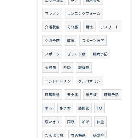
マラソン
ランニングフォーム
介護状態
そり腰
男性
アスリート
ケガ予防
故障
スポーツ医学
スポーツ
ぎっくり腰
腰痛予防
大殿筋
呼吸
腹横筋
コンドロイチン
グルコサミン
膝痛改善
要支援
半月板
膝痛予防
重心
歩き方
膝関節
TKA
寝たきり
両親
加齢
体重
たんぱく質
救急搬送
感染症