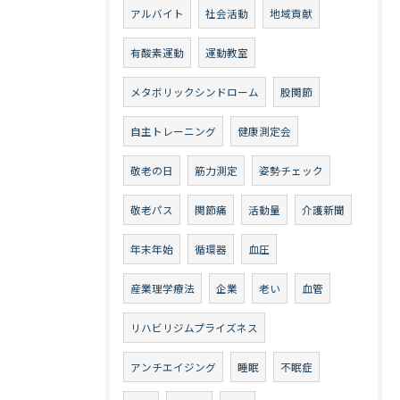
アルバイト
社会活動
地域貢献
有酸素運動
運動教室
メタボリックシンドローム
股関節
自主トレーニング
健康測定会
敬老の日
筋力測定
姿勢チェック
敬老パス
関節痛
活動量
介護新聞
年末年始
循環器
血圧
産業理学療法
企業
老い
血管
リハビリジムプライズネス
アンチエイジング
睡眠
不眠症