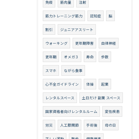
免疫
筋肉量
注射
筋力トレーニング筋力
認知症
脳
割引
ジュニアアスリート
ウォーキング
更年期障害
自律神経
更年期
オメガ３
寿命
歩数
スマホ
ながら食事
心不全ガイドライン
体操
起業
レンタルスペース
土日だけ 副業 スペース
国家資格者向けレンタルルーム
変性疾患
労災
人工膝関節
手術後
母の日
正しい運動
散歩
健康増進