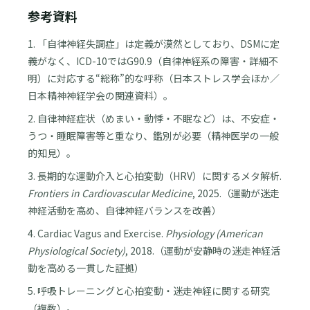
参考資料
1. 「自律神経失調症」は定義が漠然としており、DSMに定
義がなく、ICD-10ではG90.9（自律神経系の障害・詳細不
明）に対応する“総称”的な呼称（日本ストレス学会ほか／
日本精神神経学会の関連資料）。
2. 自律神経症状（めまい・動悸・不眠など）は、不安症・
うつ・睡眠障害等と重なり、鑑別が必要（精神医学の一般
的知見）。
3. 長期的な運動介入と心拍変動（HRV）に関するメタ解析.
Frontiers in Cardiovascular Medicine
, 2025.（運動が迷走
神経活動を高め、自律神経バランスを改善）
4. Cardiac Vagus and Exercise.
Physiology (American
Physiological Society)
, 2018.（運動が安静時の迷走神経活
動を高める一貫した証拠）
5. 呼吸トレーニングと心拍変動・迷走神経に関する研究
（複数）。