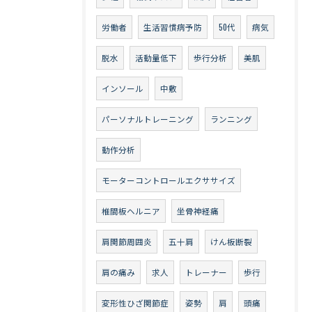
労働者
生活習慣病予防
50代
病気
脱水
活動量低下
歩行分析
美肌
インソール
中敷
パーソナルトレーニング
ランニング
動作分析
モーターコントロールエクササイズ
椎間板ヘルニア
坐骨神経痛
肩関節周囲炎
五十肩
けん板断裂
肩の痛み
求人
トレーナー
歩行
変形性ひざ関節症
姿勢
肩
頭痛