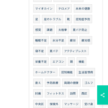
マイオカイン
テロメア
未来の健康
足
足のトラブル
靴
認知症予防
感覚
課題
太極拳
夏バテ防止
睡眠不足
水分不足
疲労
疲労感
寝不足
夏バテ
アクティブレスト
栄養不足
エアコン
親
機能
ホームドクター
認知機能
生活習慣病
衰え
予防医療
両親の健康
ゴルフ
肘痛
フィットネス
訪問
西区
中央区
保険外
マッサージ
受け身