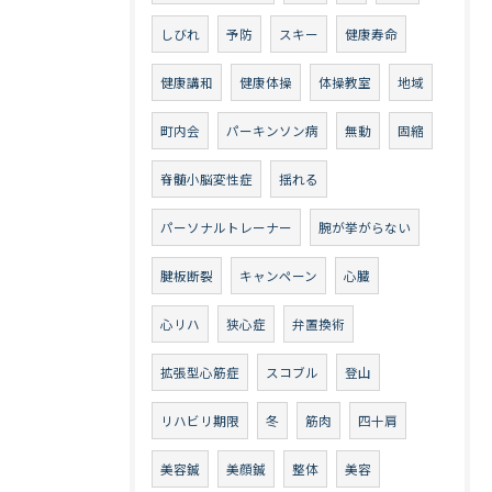
しびれ
予防
スキー
健康寿命
健康講和
健康体操
体操教室
地域
町内会
パーキンソン病
無動
固縮
脊髄小脳変性症
揺れる
パーソナルトレーナー
腕が挙がらない
腱板断裂
キャンペーン
心臓
心リハ
狭心症
弁置換術
拡張型心筋症
スコブル
登山
リハビリ期限
冬
筋肉
四十肩
美容鍼
美顔鍼
整体
美容