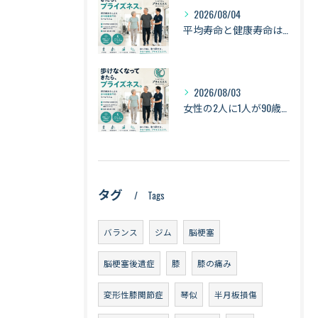
2026/08/04
平均寿命と健康寿命は同じではない｜長生きできても「元気に暮らせる期間」とは【札幌・琴似】
2026/08/03
女性の2人に1人が90歳まで生きる時代へ｜最新の平均寿命から考える健康づくり【札幌・琴似】
タグ
Tags
バランス
ジム
脳梗塞
脳梗塞後遺症
膝
膝の痛み
変形性膝関節症
琴似
半月板損傷