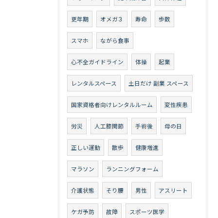
更年期
オメガ３
寿命
歩数
スマホ
ながら食事
心不全ガイドライン
体操
起業
レンタルスペース
土日だけ 副業 スペース
国家資格者向けレンタルルーム
変性疾患
労災
人工膝関節
手術後
母の日
正しい運動
散歩
健康増進
マラソン
ランニングフォーム
介護状態
そり腰
男性
アスリート
ケガ予防
故障
スポーツ医学