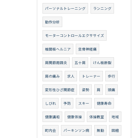
パーソナルトレーニング
ランニング
動作分析
モーターコントロールエクササイズ
椎間板ヘルニア
坐骨神経痛
肩関節周囲炎
五十肩
けん板断裂
肩の痛み
求人
トレーナー
歩行
変形性ひざ関節症
姿勢
肩
頭痛
しびれ
予防
スキー
健康寿命
健康講和
健康体操
体操教室
地域
町内会
パーキンソン病
無動
固縮