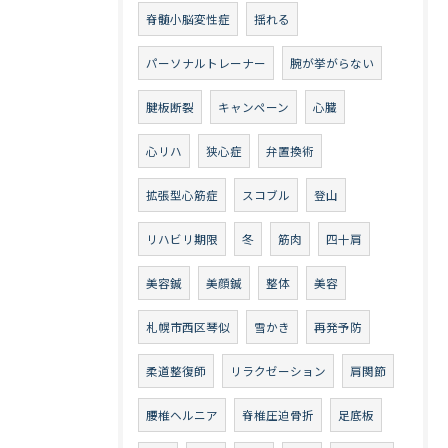
脊髄小脳変性症
揺れる
パーソナルトレーナー
腕が挙がらない
腱板断裂
キャンペーン
心臓
心リハ
狭心症
弁置換術
拡張型心筋症
スコブル
登山
リハビリ期限
冬
筋肉
四十肩
美容鍼
美顔鍼
整体
美容
札幌市西区琴似
雪かき
再発予防
柔道整復師
リラクゼーション
肩関節
腰椎ヘルニア
脊椎圧迫骨折
足底板