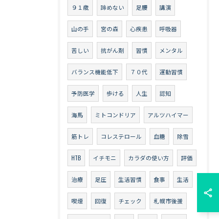
９１歳
諦めない
足腰
講演
山の手
宮の森
心疾患
呼吸器
苦しい
抗がん剤
習慣
メンタル
バランス機能低下
７０代
運動習慣
予防医学
歩ける
人生
認知
海馬
ミトコンドリア
アルツハイマー
筋トレ
コレステロール
血糖
除雪
HTB
イチモニ
カラダの使い方
評価
治療
足圧
生活習慣
食事
生活
喫煙
回復
チェック
札幌市後援