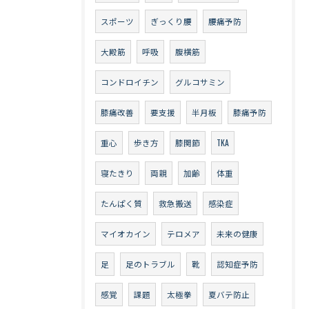
スポーツ
ぎっくり腰
腰痛予防
大殿筋
呼吸
腹横筋
コンドロイチン
グルコサミン
膝痛改善
要支援
半月板
膝痛予防
重心
歩き方
膝関節
TKA
寝たきり
両親
加齢
体重
たんぱく質
救急搬送
感染症
マイオカイン
テロメア
未来の健康
足
足のトラブル
靴
認知症予防
感覚
課題
太極拳
夏バテ防止