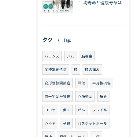
平均寿命と健康寿命は同じではない｜長生きできても「元気に暮らせる期間」とは【札幌・琴似】
タグ
Tags
バランス
ジム
脳梗塞
脳梗塞後遺症
膝
膝の痛み
変形性膝関節症
琴似
半月板損傷
前十字靭帯損傷
心筋梗塞
痛み
コロナ
歩く
がん
フレイル
心不全
子供
バスケットボール
捻挫
腰痛ストレッチ
未病