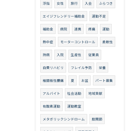
浮指
女性
旅行
入会
ふらつき
エイジフレンドリー補助金
運動不足
補助金
病院
連携
疼痛
運動
熱中症
モーターコントロール
柔軟性
持病
入院
生産性
従業員
自費リハビリ
フレイル予防
栄養
椎間板性腰痛
夏
お盆
パート募集
アルバイト
社会活動
地域貢献
有酸素運動
運動教室
メタボリックシンドローム
股関節