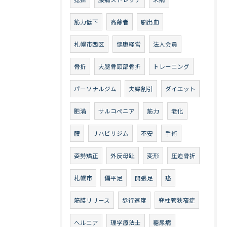
筋力低下
高齢者
脳出血
札幌市西区
健康経営
法人会員
骨折
大腿骨頸部骨折
トレーニング
パーソナルジム
夫婦割引
ダイエット
肥満
サルコペニア
筋力
老化
腰
リハビリジム
不安
手術
姿勢矯正
外反母趾
変形
圧迫骨折
札幌市
偏平足
開張足
癌
筋膜リリース
歩行速度
脊柱管狭窄症
ヘルニア
理学療法士
糖尿病