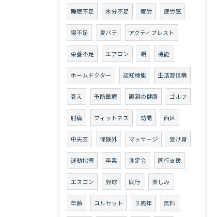
睡眠不足
水分不足
疲労
疲労感
寝不足
夏バテ
アクティブレスト
栄養不足
エアコン
親
機能
ホームドクター
認知機能
生活習慣病
衰え
予防医療
両親の健康
ゴルフ
肘痛
フィットネス
訪問
西区
中央区
保険外
マッサージ
受け身
運動指導
卒業
測定会
同行支援
エスコン
野球
同行
楽しみ
年齢
コルセット
３周年
無料