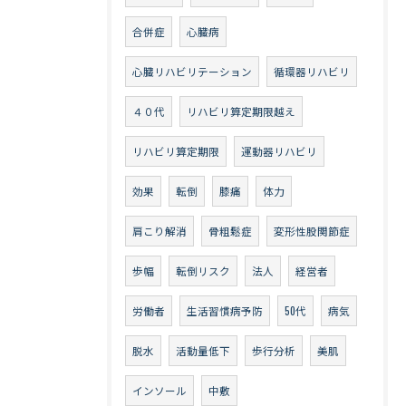
合併症
心臓病
心臓リハビリテーション
循環器リハビリ
４０代
リハビリ算定期限越え
リハビリ算定期限
運動器リハビリ
効果
転倒
膝痛
体力
肩こり解消
骨粗鬆症
変形性股関節症
歩幅
転倒リスク
法人
経営者
労働者
生活習慣病予防
50代
病気
脱水
活動量低下
歩行分析
美肌
インソール
中敷