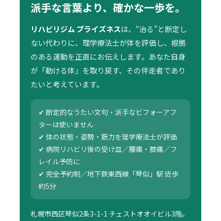
派手な言葉より、確かな一歩を。
リハビリジム プライズネス
は、“治る”と断定し
ない代わりに、理学療法士が体を評価し、根拠
のある運動を正直にお伝えします。あなた自身
が「動ける体」を取り戻す、その伴走者であり
たいと考えています。
✔ 断定的なうたい文句・派手なビフォーアフ
ターは使いません
✔ 体の状態・姿勢・筋力を理学療法士が評価
✔ 病院リハビリ後の受け皿／腰痛・膝痛／フ
レイル予防に
✔ 完全予約制／地下鉄東西線「琴似」駅 徒歩
約5分
札幌市西区琴似2条3-1-1 チェストオオイビル3階。