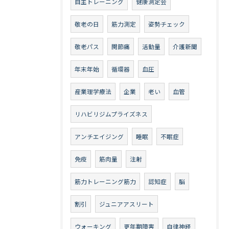
自主トレーニング
健康測定会
敬老の日
筋力測定
姿勢チェック
敬老パス
関節痛
活動量
介護新聞
年末年始
循環器
血圧
産業理学療法
企業
老い
血管
リハビリジムプライズネス
アンチエイジング
睡眠
不眠症
免疫
筋肉量
注射
筋力トレーニング筋力
認知症
脳
割引
ジュニアアスリート
ウォーキング
更年期障害
自律神経