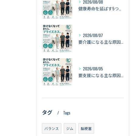
2026/08/08
健康寿命を延ばす5つの習慣｜歩く・立つ・食べる・筋力・バランスで「長く動ける身体」へ【札幌・琴似】
2026/08/07
要介護になる主な原因は「認知症・骨折・転倒・衰弱」｜健康寿命を守るために身体を動かし続ける理由【札幌・琴似】
2026/08/05
要支援になる主な原因は「衰弱・関節疾患・骨折・転倒」｜健康寿命を守るために知っておきたい身体のサイン【札幌・琴似】
タグ
Tags
バランス
ジム
脳梗塞