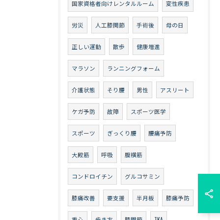
国家資格者向けレンタルルーム
変性疾患
労災
人工膝関節
手術後
母の日
正しい運動
散歩
健康増進
マラソン
ランニングフォーム
介護状態
そり腰
男性
アスリート
ケガ予防
故障
スポーツ医学
スポーツ
ぎっくり腰
腰痛予防
大殿筋
呼吸
腹横筋
コンドロイチン
グルコサミン
膝痛改善
要支援
半月板
膝痛予防
重心
歩き方
膝関節
TKA