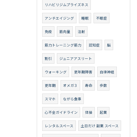
リハビリジムプライズネス
アンチエイジング
睡眠
不眠症
免疫
筋肉量
注射
筋力トレーニング筋力
認知症
脳
割引
ジュニアアスリート
ウォーキング
更年期障害
自律神経
更年期
オメガ３
寿命
歩数
スマホ
ながら食事
心不全ガイドライン
体操
起業
レンタルスペース
土日だけ 副業 スペース