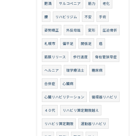
肥満
サルコペニア
筋力
老化
腰
リハビリジム
不安
手術
姿勢矯正
外反母趾
変形
圧迫骨折
札幌市
偏平足
開張足
癌
筋膜リリース
歩行速度
脊柱管狭窄症
ヘルニア
理学療法士
糖尿病
合併症
心臓病
心臓リハビリテーション
循環器リハビリ
４０代
リハビリ算定期限越え
リハビリ算定期限
運動器リハビリ