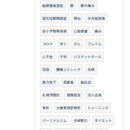
脳梗塞後遺症
膝
膝の痛み
変形性膝関節症
琴似
半月板損傷
前十字靭帯損傷
心筋梗塞
痛み
コロナ
歩く
がん
フレイル
心不全
子供
バスケットボール
捻挫
腰痛ストレッチ
未病
筋力低下
高齢者
脳出血
札幌市西区
健康経営
法人会員
骨折
大腿骨頸部骨折
トレーニング
パーソナルジム
夫婦割引
ダイエット