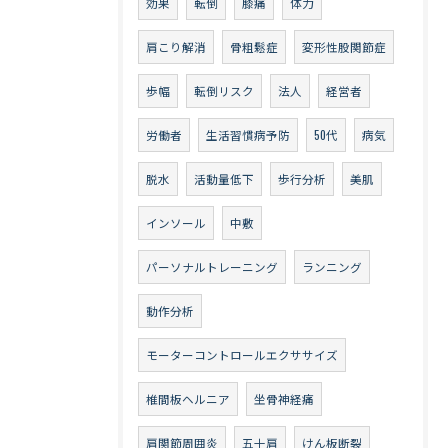
効果
転倒
膝痛
体力
肩こり解消
骨粗鬆症
変形性股関節症
歩幅
転倒リスク
法人
経営者
労働者
生活習慣病予防
50代
病気
脱水
活動量低下
歩行分析
美肌
インソール
中敷
パーソナルトレーニング
ランニング
動作分析
モーターコントロールエクササイズ
椎間板ヘルニア
坐骨神経痛
肩関節周囲炎
五十肩
けん板断裂