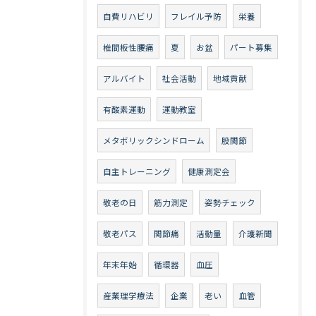
自費リハビリ
フレイル予防
栄養
椎間板性腰痛
夏
お盆
パート募集
アルバイト
社会活動
地域貢献
有酸素運動
運動教室
メタボリックシンドローム
股関節
自主トレーニング
健康測定会
敬老の日
筋力測定
姿勢チェック
敬老パス
関節痛
活動量
介護新聞
年末年始
循環器
血圧
産業理学療法
企業
老い
血管