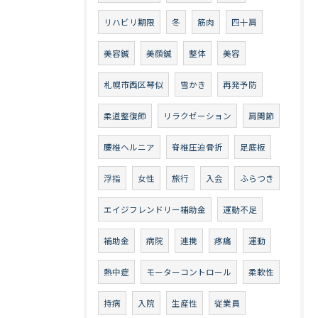
リハビリ期限
冬
筋肉
四十肩
美容鍼
美顔鍼
整体
美容
札幌市西区琴似
雪かき
再発予防
柔道整復師
リラクゼーション
肩関節
腰椎ヘルニア
脊椎圧迫骨折
足底板
浮指
女性
旅行
入会
ふらつき
エイジフレンドリー補助金
運動不足
補助金
病院
連携
疼痛
運動
熱中症
モーターコントロール
柔軟性
持病
入院
生産性
従業員