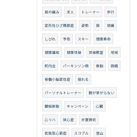
肩の痛み
求人
トレーナー
歩行
変形性ひざ関節症
姿勢
肩
頭痛
しびれ
予防
スキー
健康寿命
健康講和
健康体操
体操教室
地域
町内会
パーキンソン病
無動
固縮
脊髄小脳変性症
揺れる
パーソナルトレーナー
腕が挙がらない
腱板断裂
キャンペーン
心臓
心リハ
狭心症
弁置換術
拡張型心筋症
スコブル
登山