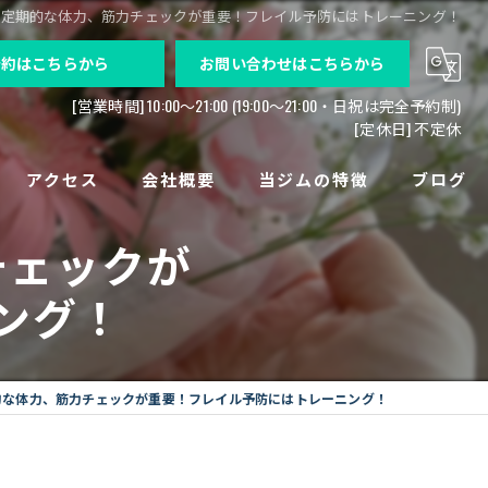
ら定期的な体力、筋力チェックが重要！フレイル予防にはトレーニング！
予約はこちらから
お問い合わせはこちらから
[営業時間] 10:00〜21:00 (19:00～21:00・日祝は完全予約制)
[定休日] 不定休
アクセス
会社概要
当ジムの特徴
ブログ
チェックが
求人募集
パーソナルトレーニング
ング！
高齢者
痛み
的な体力、筋力チェックが重要！フレイル予防にはトレーニング！
病気後
法人