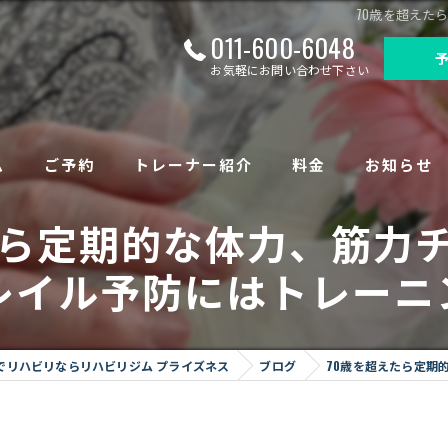
70歳を超えた
011-600-6048
お気軽にお問い合わせ下さい
ム
ご予約
トレーナー紹介
料金
お知らせ
たら定期的な体力、筋力
について
レイル予防にはトレーニ
足底板）作成
でリハビリならリハビリジム プライズネス
ブログ
70歳を超えたら定期
トータルヘルス
ング（保険外サービス）