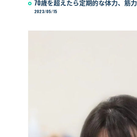
70歳を超えたら定期的な体力、筋
リハビリジム
2023/05/15
Training room