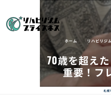
ホーム
リハビリジ
70歳を超え
トレーニング
重要！フ
インソール（
リハビリ整体
札幌
美顔鍼×整体で
訪問トレーニ