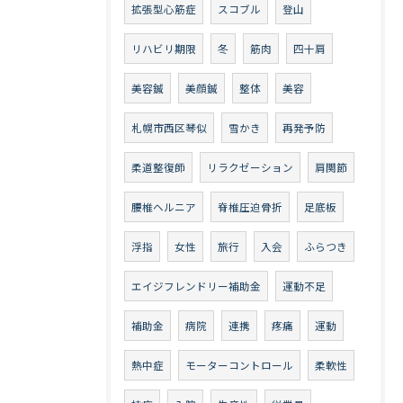
拡張型心筋症
スコブル
登山
リハビリ期限
冬
筋肉
四十肩
美容鍼
美顔鍼
整体
美容
札幌市西区琴似
雪かき
再発予防
柔道整復師
リラクゼーション
肩関節
腰椎ヘルニア
脊椎圧迫骨折
足底板
浮指
女性
旅行
入会
ふらつき
エイジフレンドリー補助金
運動不足
補助金
病院
連携
疼痛
運動
熱中症
モーターコントロール
柔軟性