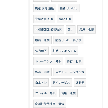
胸椎 後弯 運動
猫背 リハビリ
姿勢改善 札幌
猫背 札幌
札幌市西区 姿勢改善
死亡
疼痛 札幌
腰痛 札幌
病院リハビリ終了後
体力低下
札幌 リハビリジム
トレーニング 琴似
歩行 札幌
転ぶ 琴似
自主トレーニング指導
自主トレ
デイサービス
運動器
フレイル 琴似
健康 札幌
変形性膝関節症 琴似