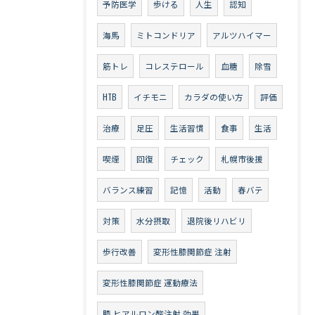
予防医学
歩ける
人生
認知
海馬
ミトコンドリア
アルツハイマー
筋トレ
コレステロール
血糖
除雪
HTB
イチモニ
カラダの使い方
評価
治療
足圧
生活習慣
食事
生活
喫煙
回復
チェック
札幌市後援
バランス練習
記憶
活動
春バテ
対策
水分摂取
退院後リハビリ
歩行改善
変形性膝関節症 注射
変形性膝関節症 運動療法
膝 ヒアルロン酸注射 効果