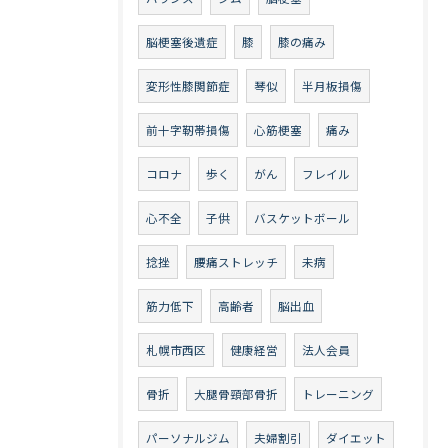
脳梗塞後遺症
膝
膝の痛み
変形性膝関節症
琴似
半月板損傷
前十字靭帯損傷
心筋梗塞
痛み
コロナ
歩く
がん
フレイル
心不全
子供
バスケットボール
捻挫
腰痛ストレッチ
未病
筋力低下
高齢者
脳出血
札幌市西区
健康経営
法人会員
骨折
大腿骨頸部骨折
トレーニング
パーソナルジム
夫婦割引
ダイエット