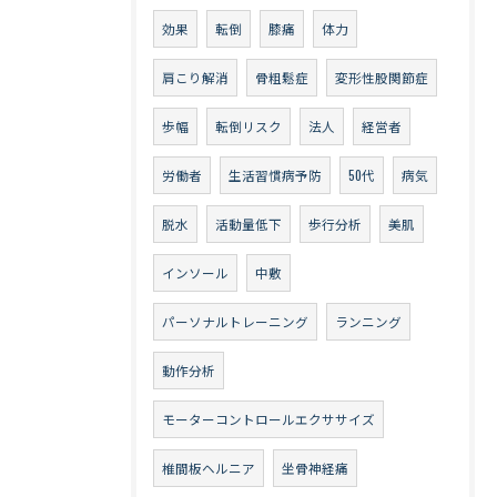
効果
転倒
膝痛
体力
肩こり解消
骨粗鬆症
変形性股関節症
歩幅
転倒リスク
法人
経営者
労働者
生活習慣病予防
50代
病気
脱水
活動量低下
歩行分析
美肌
インソール
中敷
パーソナルトレーニング
ランニング
動作分析
モーターコントロールエクササイズ
椎間板ヘルニア
坐骨神経痛