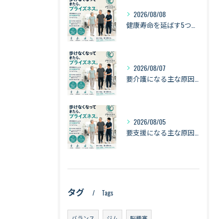
2026/08/08
健康寿命を延ばす5つの習慣｜歩く・立つ・食べる・筋力・バランスで「長く動ける身体」へ【札幌・琴似】
2026/08/07
要介護になる主な原因は「認知症・骨折・転倒・衰弱」｜健康寿命を守るために身体を動かし続ける理由【札幌・琴似】
2026/08/05
要支援になる主な原因は「衰弱・関節疾患・骨折・転倒」｜健康寿命を守るために知っておきたい身体のサイン【札幌・琴似】
タグ
Tags
バランス
ジム
脳梗塞