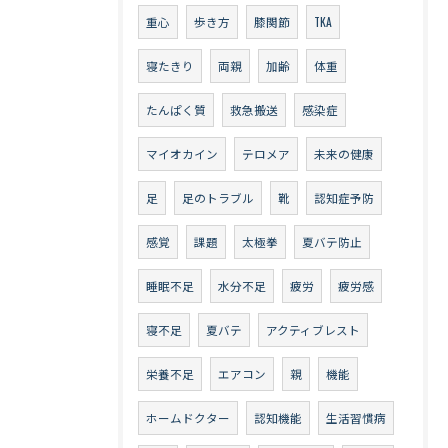
重心
歩き方
膝関節
TKA
寝たきり
両親
加齢
体重
たんぱく質
救急搬送
感染症
マイオカイン
テロメア
未来の健康
足
足のトラブル
靴
認知症予防
感覚
課題
太極拳
夏バテ防止
睡眠不足
水分不足
疲労
疲労感
寝不足
夏バテ
アクティブレスト
栄養不足
エアコン
親
機能
ホームドクター
認知機能
生活習慣病