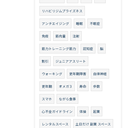
リハビリジムプライズネス
アンチエイジング
睡眠
不眠症
免疫
筋肉量
注射
筋力トレーニング筋力
認知症
脳
割引
ジュニアアスリート
ウォーキング
更年期障害
自律神経
更年期
オメガ３
寿命
歩数
スマホ
ながら食事
心不全ガイドライン
体操
起業
レンタルスペース
土日だけ 副業 スペース