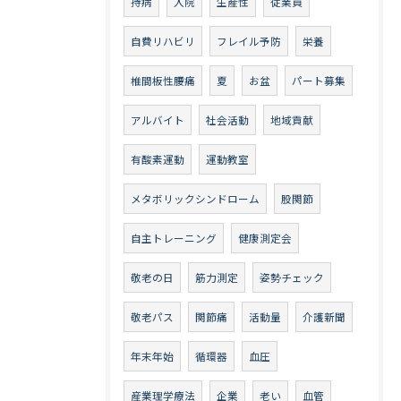
持病
入院
生産性
従業員
自費リハビリ
フレイル予防
栄養
椎間板性腰痛
夏
お盆
パート募集
アルバイト
社会活動
地域貢献
有酸素運動
運動教室
メタボリックシンドローム
股関節
自主トレーニング
健康測定会
敬老の日
筋力測定
姿勢チェック
敬老パス
関節痛
活動量
介護新聞
年末年始
循環器
血圧
産業理学療法
企業
老い
血管