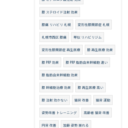
膝 ステロイド注射 効果
膝痛 リハビリ 札幌
変形性膝関節症 札幌
札幌市西区 膝痛
琴似 リハビリジム
変形性膝関節症 再生医療
膝 再生医療 効果
膝 PRP 効果
膝 PRP 脂肪由来幹細胞 違い
膝 脂肪由来幹細胞 効果
膝 幹細胞治療 効果
膝 再生医療 高い
膝 注射 効かない
猫背 改善
猫背 運動
姿勢改善 トレーニング
高齢者 猫背 改善
円背 改善
加齢 姿勢 崩れる