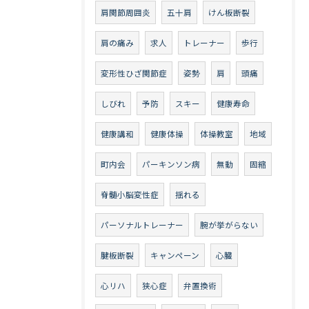
肩関節周囲炎
五十肩
けん板断裂
肩の痛み
求人
トレーナー
歩行
変形性ひざ関節症
姿勢
肩
頭痛
しびれ
予防
スキー
健康寿命
健康講和
健康体操
体操教室
地域
町内会
パーキンソン病
無動
固縮
脊髄小脳変性症
揺れる
パーソナルトレーナー
腕が挙がらない
腱板断裂
キャンペーン
心臓
心リハ
狭心症
弁置換術