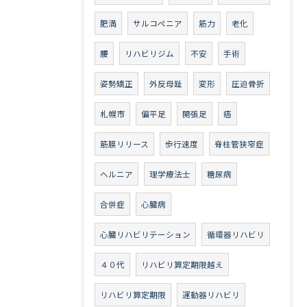
肥満
サルコペニア
筋力
老化
腰
リハビリジム
不安
手術
姿勢矯正
外反母趾
変形
圧迫骨折
札幌市
偏平足
開張足
癌
筋膜リリース
歩行速度
脊柱管狭窄症
ヘルニア
理学療法士
糖尿病
合併症
心臓病
心臓リハビリテーション
循環器リハビリ
４０代
リハビリ算定期限越え
リハビリ算定期限
運動器リハビリ