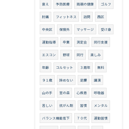
衰え
予防医療
両親の健康
ゴルフ
肘痛
フィットネス
訪問
西区
中央区
保険外
マッサージ
受け身
運動指導
卒業
測定会
同行支援
エスコン
野球
同行
楽しみ
年齢
コルセット
３周年
無料
９１歳
諦めない
足腰
講演
山の手
宮の森
心疾患
呼吸器
苦しい
抗がん剤
習慣
メンタル
バランス機能低下
７０代
運動習慣