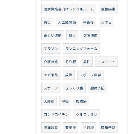
国家資格者向けレンタルルーム
変性疾患
労災
人工膝関節
手術後
母の日
正しい運動
散歩
健康増進
マラソン
ランニングフォーム
介護状態
そり腰
男性
アスリート
ケガ予防
故障
スポーツ医学
スポーツ
ぎっくり腰
腰痛予防
大殿筋
呼吸
腹横筋
コンドロイチン
グルコサミン
膝痛改善
要支援
半月板
膝痛予防