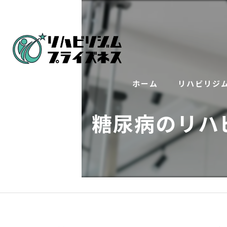
ホーム
リハビリジ
糖尿病のリハ
トレーニング
インソール（
リハビリ整体
美顔鍼×整体で
訪問トレーニ