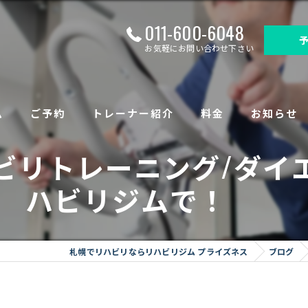
011-600-6048
お気軽にお問い合わせ下さい
ム
ご予約
トレーナー紹介
料金
お知らせ
ビリトレーニング/ダイ
について
ハビリジムで！
足底板）作成
札幌でリハビリならリハビリジム プライズネス
ブログ
トータルヘルス
ング（保険外サービス）