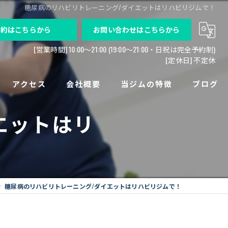
糖尿病のリハビリトレーニング/ダイエットはリハビリジムで！
予約はこちらから
お問い合わせはこちらから
[営業時間] 10:00〜21:00 (19:00～21:00・日祝は完全予約制)
[定休日] 不定休
アクセス
会社概要
当ジムの特徴
ブログ
エットはリ
求人募集
パーソナルトレーニング
高齢者
痛み
糖尿病のリハビリトレーニング/ダイエットはリハビリジムで！
病気後
法人