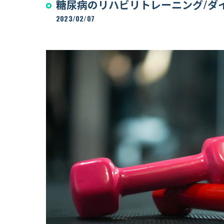
糖尿病のリハビリトレーニング/ダ
リハビリジム
2023/02/07
Training room