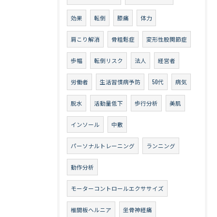
効果
転倒
膝痛
体力
肩こり解消
骨粗鬆症
変形性股関節症
歩幅
転倒リスク
法人
経営者
労働者
生活習慣病予防
50代
病気
脱水
活動量低下
歩行分析
美肌
インソール
中敷
パーソナルトレーニング
ランニング
動作分析
モーターコントロールエクササイズ
椎間板ヘルニア
坐骨神経痛