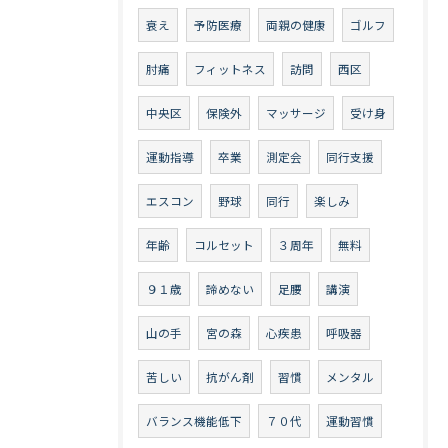
衰え
予防医療
両親の健康
ゴルフ
肘痛
フィットネス
訪問
西区
中央区
保険外
マッサージ
受け身
運動指導
卒業
測定会
同行支援
エスコン
野球
同行
楽しみ
年齢
コルセット
３周年
無料
９１歳
諦めない
足腰
講演
山の手
宮の森
心疾患
呼吸器
苦しい
抗がん剤
習慣
メンタル
バランス機能低下
７０代
運動習慣