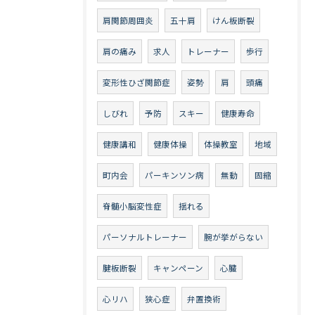
肩関節周囲炎
五十肩
けん板断裂
肩の痛み
求人
トレーナー
歩行
変形性ひざ関節症
姿勢
肩
頭痛
しびれ
予防
スキー
健康寿命
健康講和
健康体操
体操教室
地域
町内会
パーキンソン病
無動
固縮
脊髄小脳変性症
揺れる
パーソナルトレーナー
腕が挙がらない
腱板断裂
キャンペーン
心臓
心リハ
狭心症
弁置換術