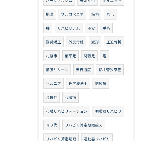
パーソナルジム
夫婦割引
ダイエット
肥満
サルコペニア
筋力
老化
腰
リハビリジム
不安
手術
姿勢矯正
外反母趾
変形
圧迫骨折
札幌市
偏平足
開張足
癌
筋膜リリース
歩行速度
脊柱管狭窄症
ヘルニア
理学療法士
糖尿病
合併症
心臓病
心臓リハビリテーション
循環器リハビリ
４０代
リハビリ算定期限越え
リハビリ算定期限
運動器リハビリ