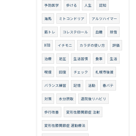
予防医学
歩ける
人生
認知
海馬
ミトコンドリア
アルツハイマー
筋トレ
コレステロール
血糖
除雪
HTB
イチモニ
カラダの使い方
評価
治療
足圧
生活習慣
食事
生活
喫煙
回復
チェック
札幌市後援
バランス練習
記憶
活動
春バテ
対策
水分摂取
退院後リハビリ
歩行改善
変形性膝関節症 注射
変形性膝関節症 運動療法