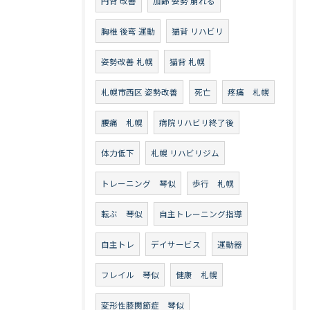
円背 改善
加齢 姿勢 崩れる
胸椎 後弯 運動
猫背 リハビリ
姿勢改善 札幌
猫背 札幌
札幌市西区 姿勢改善
死亡
疼痛 札幌
腰痛 札幌
病院リハビリ終了後
体力低下
札幌 リハビリジム
トレーニング 琴似
歩行 札幌
転ぶ 琴似
自主トレーニング指導
自主トレ
デイサービス
運動器
フレイル 琴似
健康 札幌
変形性膝関節症 琴似