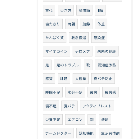
重心
歩き方
膝関節
TKA
寝たきり
両親
加齢
体重
たんぱく質
救急搬送
感染症
マイオカイン
テロメア
未来の健康
足
足のトラブル
靴
認知症予防
感覚
課題
太極拳
夏バテ防止
睡眠不足
水分不足
疲労
疲労感
寝不足
夏バテ
アクティブレスト
栄養不足
エアコン
親
機能
ホームドクター
認知機能
生活習慣病