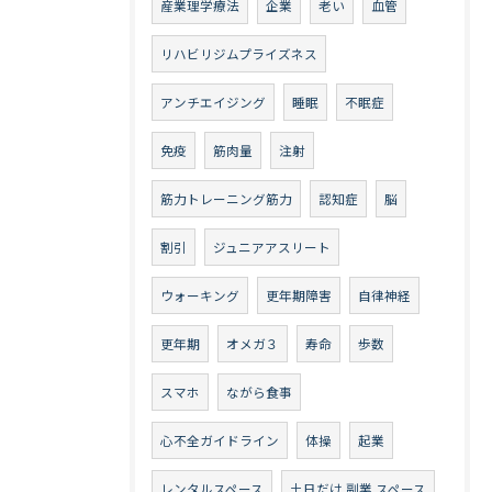
産業理学療法
企業
老い
血管
リハビリジムプライズネス
アンチエイジング
睡眠
不眠症
免疫
筋肉量
注射
筋力トレーニング筋力
認知症
脳
割引
ジュニアアスリート
ウォーキング
更年期障害
自律神経
更年期
オメガ３
寿命
歩数
スマホ
ながら食事
心不全ガイドライン
体操
起業
レンタルスペース
土日だけ 副業 スペース