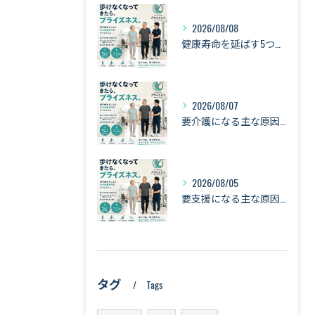
2026/08/08
健康寿命を延ばす5つの習慣｜歩く・立つ・食べる・筋力・バランスで「長く動ける身体」へ【札幌・琴似】
2026/08/07
要介護になる主な原因は「認知症・骨折・転倒・衰弱」｜健康寿命を守るために身体を動かし続ける理由【札幌・琴似】
2026/08/05
要支援になる主な原因は「衰弱・関節疾患・骨折・転倒」｜健康寿命を守るために知っておきたい身体のサイン【札幌・琴似】
タグ
Tags