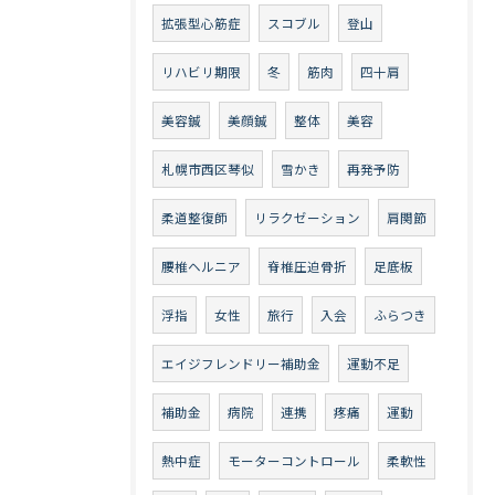
拡張型心筋症
スコブル
登山
リハビリ期限
冬
筋肉
四十肩
美容鍼
美顔鍼
整体
美容
札幌市西区琴似
雪かき
再発予防
柔道整復師
リラクゼーション
肩関節
腰椎ヘルニア
脊椎圧迫骨折
足底板
浮指
女性
旅行
入会
ふらつき
エイジフレンドリー補助金
運動不足
補助金
病院
連携
疼痛
運動
熱中症
モーターコントロール
柔軟性