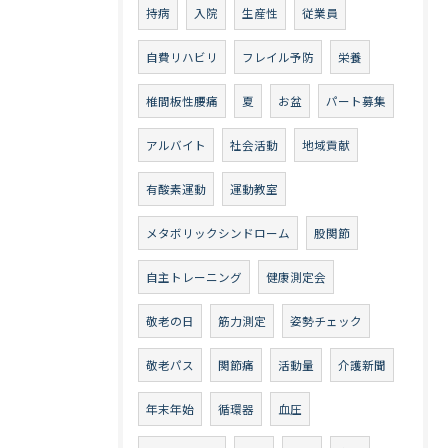
持病
入院
生産性
従業員
自費リハビリ
フレイル予防
栄養
椎間板性腰痛
夏
お盆
パート募集
アルバイト
社会活動
地域貢献
有酸素運動
運動教室
メタボリックシンドローム
股関節
自主トレーニング
健康測定会
敬老の日
筋力測定
姿勢チェック
敬老パス
関節痛
活動量
介護新聞
年末年始
循環器
血圧