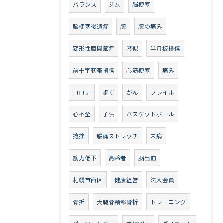
バランス
ジム
脳梗塞
脳梗塞後遺症
膝
膝の痛み
変形性膝関節症
琴似
半月板損傷
前十字靭帯損傷
心筋梗塞
痛み
コロナ
歩く
がん
フレイル
心不全
子供
バスケットボール
捻挫
腰痛ストレッチ
未病
筋力低下
高齢者
脳出血
札幌市西区
健康経営
法人会員
骨折
大腿骨頸部骨折
トレーニング