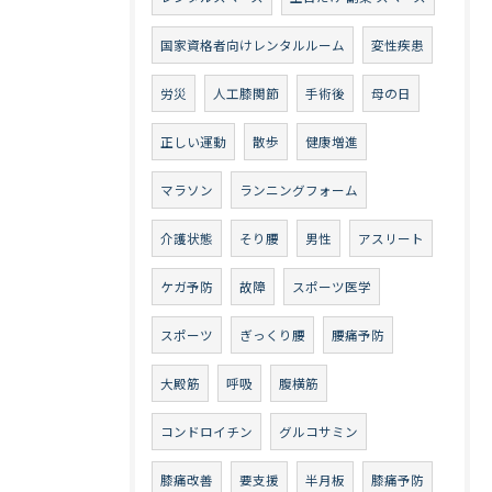
国家資格者向けレンタルルーム
変性疾患
労災
人工膝関節
手術後
母の日
正しい運動
散歩
健康増進
マラソン
ランニングフォーム
介護状態
そり腰
男性
アスリート
ケガ予防
故障
スポーツ医学
スポーツ
ぎっくり腰
腰痛予防
大殿筋
呼吸
腹横筋
コンドロイチン
グルコサミン
膝痛改善
要支援
半月板
膝痛予防