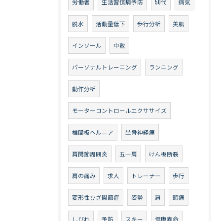
労働者
生活習慣病予防
50代
病気
脱水
活動量低下
歩行分析
美肌
インソール
中敷
パーソナルトレーニング
ランニング
動作分析
モーターコントロールエクササイズ
椎間板ヘルニア
坐骨神経痛
肩関節周囲炎
五十肩
けん板断裂
肩の痛み
求人
トレーナー
歩行
変形性ひざ関節症
姿勢
肩
頭痛
しびれ
予防
スキー
健康寿命