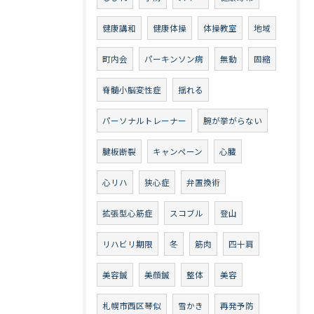
健康講和
健康体操
体操教室
地域
町内会
パーキンソン病
無動
固縮
脊髄小脳変性症
揺れる
パーソナルトレーナー
腕が挙がらない
腱板断裂
キャンペーン
心臓
心リハ
狭心症
弁置換術
拡張型心筋症
スコブル
登山
リハビリ期限
冬
筋肉
四十肩
美容鍼
美顔鍼
整体
美容
札幌市西区琴似
雪かき
再発予防