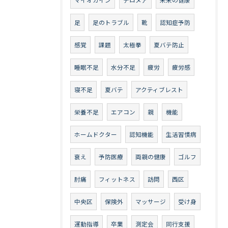
足
足のトラブル
靴
認知症予防
感覚
課題
太極拳
夏バテ防止
睡眠不足
水分不足
疲労
疲労感
寝不足
夏バテ
アクティブレスト
栄養不足
エアコン
親
機能
ホームドクター
認知機能
生活習慣病
衰え
予防医療
両親の健康
ゴルフ
肘痛
フィットネス
訪問
西区
中央区
保険外
マッサージ
受け身
運動指導
卒業
測定会
同行支援