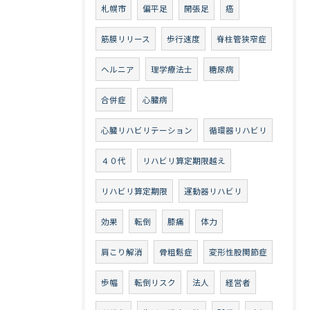
札幌市
偏平足
開張足
癌
筋膜リリース
歩行速度
脊柱管狭窄症
ヘルニア
理学療法士
糖尿病
合併症
心臓病
心臓リハビリテーション
循環器リハビリ
４０代
リハビリ算定期限越え
リハビリ算定期限
運動器リハビリ
効果
転倒
膝痛
体力
肩こり解消
骨粗鬆症
変形性股関節症
歩幅
転倒リスク
法人
経営者