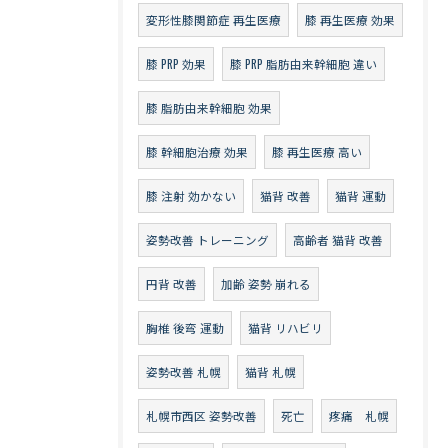
変形性膝関節症 再生医療
膝 再生医療 効果
膝 PRP 効果
膝 PRP 脂肪由来幹細胞 違い
膝 脂肪由来幹細胞 効果
膝 幹細胞治療 効果
膝 再生医療 高い
膝 注射 効かない
猫背 改善
猫背 運動
姿勢改善 トレーニング
高齢者 猫背 改善
円背 改善
加齢 姿勢 崩れる
胸椎 後弯 運動
猫背 リハビリ
姿勢改善 札幌
猫背 札幌
札幌市西区 姿勢改善
死亡
疼痛 札幌