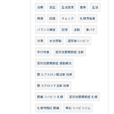
治療
足圧
生活習慣
食事
生活
喫煙
回復
チェック
札幌市後援
バランス練習
記憶
活動
春バテ
対策
水分摂取
退院後リハビリ
歩行改善
変形性膝関節症 注射
変形性膝関節症 運動療法
膝 ヒアルロン酸注射 効果
膝 ステロイド注射 効果
膝痛 リハビリ 札幌
変形性膝関節症 札幌
札幌市西区 膝痛
琴似 リハビリジム