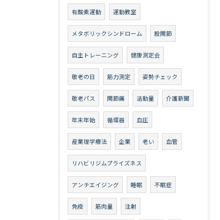
有酸素運動
運動教室
メタボリックシンドローム
股関節
自主トレーニング
健康測定会
敬老の日
筋力測定
姿勢チェック
敬老パス
関節痛
活動量
介護新聞
年末年始
循環器
血圧
産業理学療法
企業
老い
血管
リハビリジムプライズネス
アンチエイジング
睡眠
不眠症
免疫
筋肉量
注射