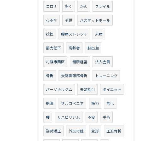
コロナ
歩く
がん
フレイル
心不全
子供
バスケットボール
捻挫
腰痛ストレッチ
未病
筋力低下
高齢者
脳出血
札幌市西区
健康経営
法人会員
骨折
大腿骨頸部骨折
トレーニング
パーソナルジム
夫婦割引
ダイエット
肥満
サルコペニア
筋力
老化
腰
リハビリジム
不安
手術
姿勢矯正
外反母趾
変形
圧迫骨折