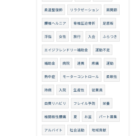
柔道整復師
リラクゼーション
肩関節
腰椎ヘルニア
脊椎圧迫骨折
足底板
浮指
女性
旅行
入会
ふらつき
エイジフレンドリー補助金
運動不足
補助金
病院
連携
疼痛
運動
熱中症
モーターコントロール
柔軟性
持病
入院
生産性
従業員
自費リハビリ
フレイル予防
栄養
椎間板性腰痛
夏
お盆
パート募集
アルバイト
社会活動
地域貢献