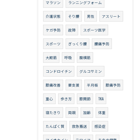
マラソン
ランニングフォーム
介護状態
そり腰
男性
アスリート
ケガ予防
故障
スポーツ医学
スポーツ
ぎっくり腰
腰痛予防
大殿筋
呼吸
腹横筋
コンドロイチン
グルコサミン
膝痛改善
要支援
半月板
膝痛予防
重心
歩き方
膝関節
TKA
寝たきり
両親
加齢
体重
たんぱく質
救急搬送
感染症
マイオカイン
テロメア
未来の健康