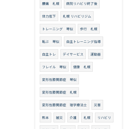
腰痛 札幌
病院リハビリ終了後
体力低下
札幌 リハビリジム
トレーニング 琴似
歩行 札幌
転ぶ 琴似
自主トレーニング指導
自主トレ
デイサービス
運動器
フレイル 琴似
健康 札幌
変形性膝関節症 琴似
変形性膝関節症 札幌
変形性膝関節症 理学療法士
災害
熊本
被災
介護
札幌
リハビリ