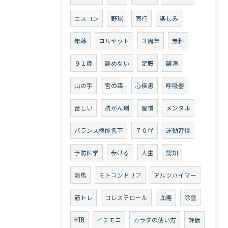
エスコン
野球
同行
楽しみ
年齢
コルセット
３周年
無料
９１歳
諦めない
足腰
講演
山の手
宮の森
心疾患
呼吸器
苦しい
抗がん剤
習慣
メンタル
バランス機能低下
７０代
運動習慣
予防医学
歩ける
人生
認知
海馬
ミトコンドリア
アルツハイマー
筋トレ
コレステロール
血糖
除雪
HTB
イチモニ
カラダの使い方
評価