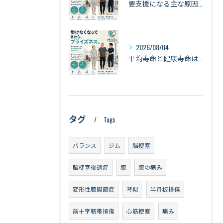
要支援になる主な原因は「衰弱・関節疾患・骨折・転倒」｜健康寿命を守るために知っておきたい身体のサイン【札幌・琴似】
2026/08/04
平均寿命と健康寿命は同じではない｜長生きできても「元気に暮らせる期間」とは【札幌・琴似】
タグ
Tags
バランス
ジム
脳梗塞
脳梗塞後遺症
膝
膝の痛み
変形性膝関節症
琴似
半月板損傷
前十字靭帯損傷
心筋梗塞
痛み