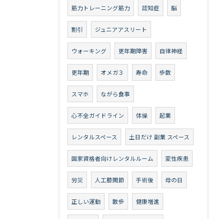
筋力トレーニング筋力
認知症
脳
割引
ジュニアアスリート
ウォーキング
更年期障害
自律神経
更年期
オメガ３
寿命
歩数
スマホ
ながら食事
心不全ガイドライン
体操
起業
レンタルスペース
土日だけ 副業 スペース
国家資格者向けレンタルルーム
変性疾患
労災
人工膝関節
手術後
母の日
正しい運動
散歩
健康増進