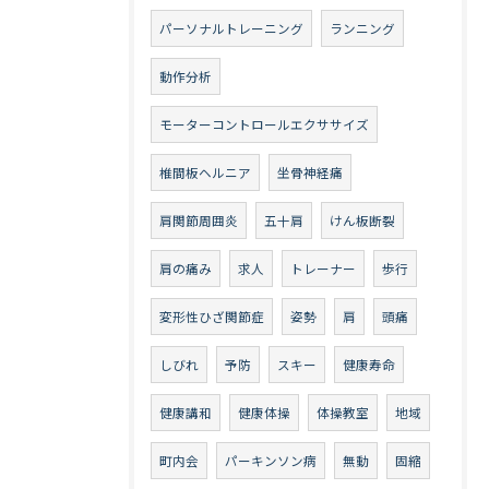
パーソナルトレーニング
ランニング
動作分析
モーターコントロールエクササイズ
椎間板ヘルニア
坐骨神経痛
肩関節周囲炎
五十肩
けん板断裂
肩の痛み
求人
トレーナー
歩行
変形性ひざ関節症
姿勢
肩
頭痛
しびれ
予防
スキー
健康寿命
健康講和
健康体操
体操教室
地域
町内会
パーキンソン病
無動
固縮