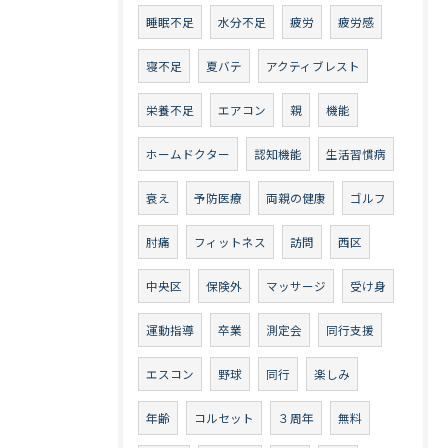
睡眠不足
水分不足
疲労
疲労感
寝不足
夏バテ
アクティブレスト
栄養不足
エアコン
親
機能
ホームドクター
認知機能
生活習慣病
衰え
予防医療
両親の健康
ゴルフ
肘痛
フィットネス
訪問
西区
中央区
保険外
マッサージ
受け身
運動指導
卒業
測定会
同行支援
エスコン
野球
同行
楽しみ
年齢
コルセット
３周年
無料