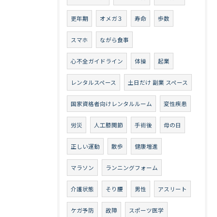
更年期
オメガ３
寿命
歩数
スマホ
ながら食事
心不全ガイドライン
体操
起業
レンタルスペース
土日だけ 副業 スペース
国家資格者向けレンタルルーム
変性疾患
労災
人工膝関節
手術後
母の日
正しい運動
散歩
健康増進
マラソン
ランニングフォーム
介護状態
そり腰
男性
アスリート
ケガ予防
故障
スポーツ医学