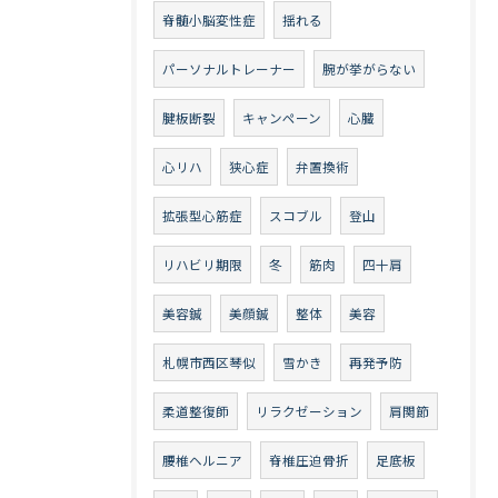
脊髄小脳変性症
揺れる
パーソナルトレーナー
腕が挙がらない
腱板断裂
キャンペーン
心臓
心リハ
狭心症
弁置換術
拡張型心筋症
スコブル
登山
リハビリ期限
冬
筋肉
四十肩
美容鍼
美顔鍼
整体
美容
札幌市西区琴似
雪かき
再発予防
柔道整復師
リラクゼーション
肩関節
腰椎ヘルニア
脊椎圧迫骨折
足底板