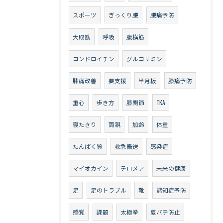
スポーツ
ぎっくり腰
腰痛予防
大殿筋
呼吸
腹横筋
コンドロイチン
グルコサミン
膝痛改善
要支援
半月板
膝痛予防
重心
歩き方
膝関節
TKA
寝たきり
両親
加齢
体重
たんぱく質
救急搬送
感染症
マイオカイン
テロメア
未来の健康
足
足のトラブル
靴
認知症予防
感覚
課題
太極拳
夏バテ防止