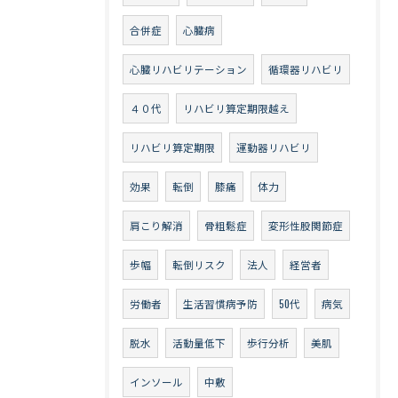
合併症
心臓病
心臓リハビリテーション
循環器リハビリ
４０代
リハビリ算定期限越え
リハビリ算定期限
運動器リハビリ
効果
転倒
膝痛
体力
肩こり解消
骨粗鬆症
変形性股関節症
歩幅
転倒リスク
法人
経営者
労働者
生活習慣病予防
50代
病気
脱水
活動量低下
歩行分析
美肌
インソール
中敷