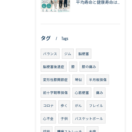
平均寿命と健康寿命は同じではない｜長生きできても「元気に暮らせる期間」とは【札幌・琴似】
タグ
Tags
バランス
ジム
脳梗塞
脳梗塞後遺症
膝
膝の痛み
変形性膝関節症
琴似
半月板損傷
前十字靭帯損傷
心筋梗塞
痛み
コロナ
歩く
がん
フレイル
心不全
子供
バスケットボール
捻挫
腰痛ストレッチ
未病