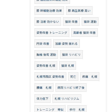
膝 幹細胞治療 効果
膝 再生医療 高い
膝 注射 効かない
猫背 改善
猫背 運動
姿勢改善 トレーニング
高齢者 猫背 改善
円背 改善
加齢 姿勢 崩れる
胸椎 後弯 運動
猫背 リハビリ
姿勢改善 札幌
猫背 札幌
札幌市西区 姿勢改善
死亡
疼痛 札幌
腰痛 札幌
病院リハビリ終了後
体力低下
札幌 リハビリジム
トレーニング 琴似
歩行 札幌