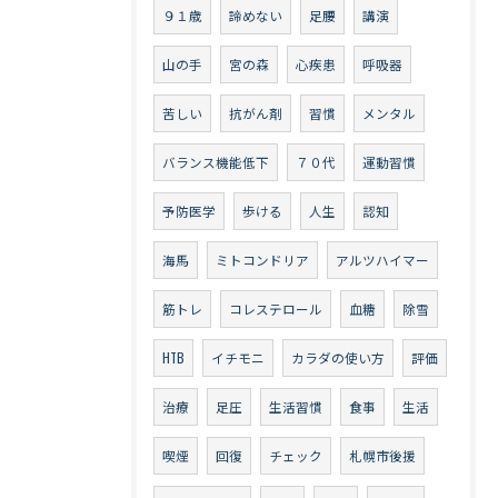
９１歳
諦めない
足腰
講演
山の手
宮の森
心疾患
呼吸器
苦しい
抗がん剤
習慣
メンタル
バランス機能低下
７０代
運動習慣
予防医学
歩ける
人生
認知
海馬
ミトコンドリア
アルツハイマー
筋トレ
コレステロール
血糖
除雪
HTB
イチモニ
カラダの使い方
評価
治療
足圧
生活習慣
食事
生活
喫煙
回復
チェック
札幌市後援