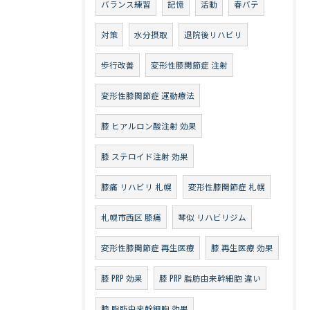
バランス練習
記憶
活動
春バテ
対策
水分摂取
退院後リハビリ
歩行改善
変形性膝関節症 注射
変形性膝関節症 運動療法
膝 ヒアルロン酸注射 効果
膝 ステロイド注射 効果
膝痛 リハビリ 札幌
変形性膝関節症 札幌
札幌市西区 膝痛
琴似 リハビリジム
変形性膝関節症 再生医療
膝 再生医療 効果
膝 PRP 効果
膝 PRP 脂肪由来幹細胞 違い
膝 脂肪由来幹細胞 効果