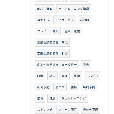
転ぶ 琴似
自主トレーニング指導
自主トレ
デイサービス
運動器
フレイル 琴似
健康 札幌
変形性膝関節症 琴似
変形性膝関節症 札幌
変形性膝関節症 理学療法士
災害
熊本
被災
介護
札幌
リハビリ
転倒予防
肩こり
腰痛
疾病予防
猫背
健康
筋力トレーニング
ストレッチ
スポーツ障害
身体の不調