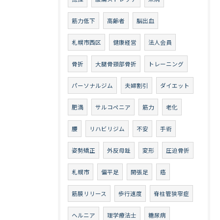
筋力低下
高齢者
脳出血
札幌市西区
健康経営
法人会員
骨折
大腿骨頸部骨折
トレーニング
パーソナルジム
夫婦割引
ダイエット
肥満
サルコペニア
筋力
老化
腰
リハビリジム
不安
手術
姿勢矯正
外反母趾
変形
圧迫骨折
札幌市
偏平足
開張足
癌
筋膜リリース
歩行速度
脊柱管狭窄症
ヘルニア
理学療法士
糖尿病