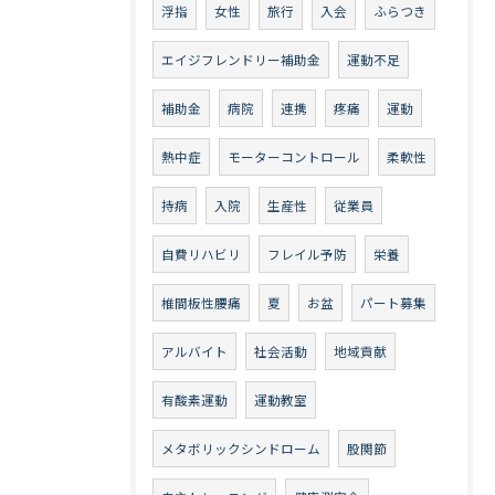
浮指
女性
旅行
入会
ふらつき
エイジフレンドリー補助金
運動不足
補助金
病院
連携
疼痛
運動
熱中症
モーターコントロール
柔軟性
持病
入院
生産性
従業員
自費リハビリ
フレイル予防
栄養
椎間板性腰痛
夏
お盆
パート募集
アルバイト
社会活動
地域貢献
有酸素運動
運動教室
メタボリックシンドローム
股関節