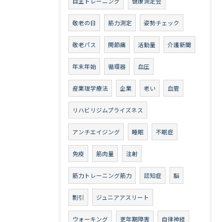
自主トレーニング
健康測定会
敬老の日
筋力測定
姿勢チェック
敬老パス
関節痛
活動量
介護新聞
年末年始
循環器
血圧
産業理学療法
企業
老い
血管
リハビリジムプライズネス
アンチエイジング
睡眠
不眠症
免疫
筋肉量
注射
筋力トレーニング筋力
認知症
脳
割引
ジュニアアスリート
ウォーキング
更年期障害
自律神経