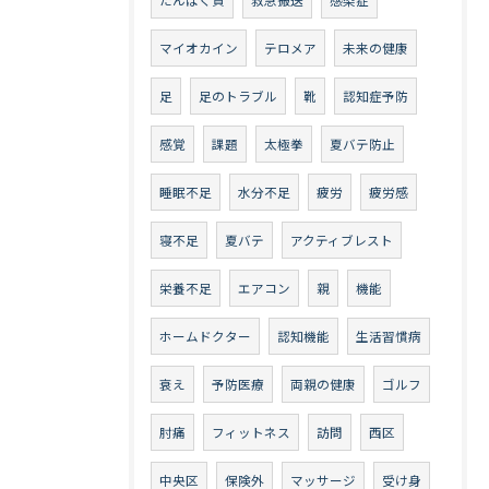
マイオカイン
テロメア
未来の健康
足
足のトラブル
靴
認知症予防
感覚
課題
太極拳
夏バテ防止
睡眠不足
水分不足
疲労
疲労感
寝不足
夏バテ
アクティブレスト
栄養不足
エアコン
親
機能
ホームドクター
認知機能
生活習慣病
衰え
予防医療
両親の健康
ゴルフ
肘痛
フィットネス
訪問
西区
中央区
保険外
マッサージ
受け身