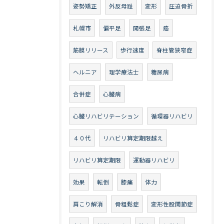
姿勢矯正
外反母趾
変形
圧迫骨折
札幌市
偏平足
開張足
癌
筋膜リリース
歩行速度
脊柱管狭窄症
ヘルニア
理学療法士
糖尿病
合併症
心臓病
心臓リハビリテーション
循環器リハビリ
４０代
リハビリ算定期限越え
リハビリ算定期限
運動器リハビリ
効果
転倒
膝痛
体力
肩こり解消
骨粗鬆症
変形性股関節症