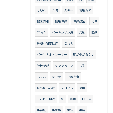
しびれ
予防
スキー
健康寿命
健康講和
健康体操
体操教室
地域
町内会
パーキンソン病
無動
固縮
脊髄小脳変性症
揺れる
パーソナルトレーナー
腕が挙がらない
腱板断裂
キャンペーン
心臓
心リハ
狭心症
弁置換術
拡張型心筋症
スコブル
登山
リハビリ期限
冬
筋肉
四十肩
美容鍼
美顔鍼
整体
美容