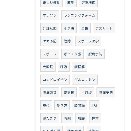
正しい運動
散歩
健康増進
マラソン
ランニングフォーム
介護状態
そり腰
男性
アスリート
ケガ予防
故障
スポーツ医学
スポーツ
ぎっくり腰
腰痛予防
大殿筋
呼吸
腹横筋
コンドロイチン
グルコサミン
膝痛改善
要支援
半月板
膝痛予防
重心
歩き方
膝関節
TKA
寝たきり
両親
加齢
体重
たんぱく質
救急搬送
感染症