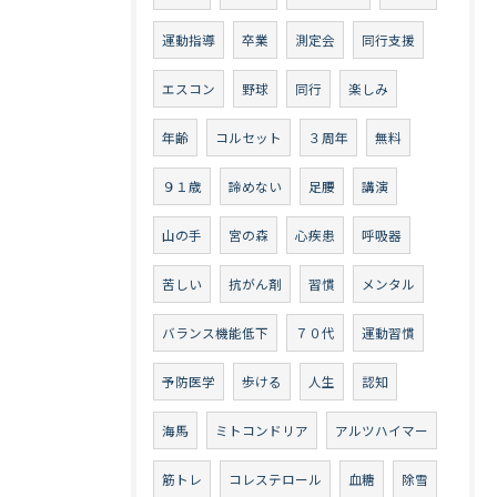
運動指導
卒業
測定会
同行支援
エスコン
野球
同行
楽しみ
年齢
コルセット
３周年
無料
９１歳
諦めない
足腰
講演
山の手
宮の森
心疾患
呼吸器
苦しい
抗がん剤
習慣
メンタル
バランス機能低下
７０代
運動習慣
予防医学
歩ける
人生
認知
海馬
ミトコンドリア
アルツハイマー
筋トレ
コレステロール
血糖
除雪