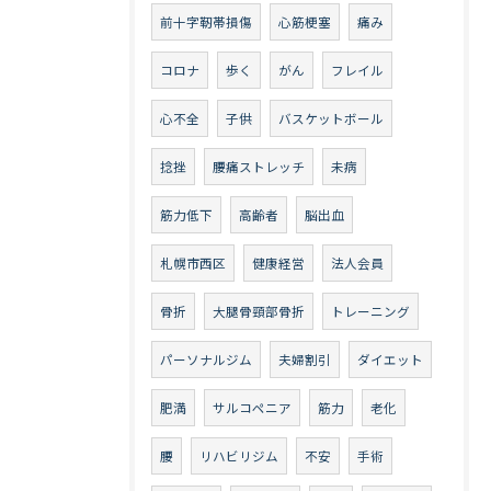
前十字靭帯損傷
心筋梗塞
痛み
コロナ
歩く
がん
フレイル
心不全
子供
バスケットボール
捻挫
腰痛ストレッチ
未病
筋力低下
高齢者
脳出血
札幌市西区
健康経営
法人会員
骨折
大腿骨頸部骨折
トレーニング
パーソナルジム
夫婦割引
ダイエット
肥満
サルコペニア
筋力
老化
腰
リハビリジム
不安
手術