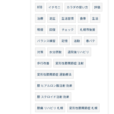
HTB
イチモニ
カラダの使い方
評価
治療
足圧
生活習慣
食事
生活
喫煙
回復
チェック
札幌市後援
バランス練習
記憶
活動
春バテ
対策
水分摂取
退院後リハビリ
歩行改善
変形性膝関節症 注射
変形性膝関節症 運動療法
膝 ヒアルロン酸注射 効果
膝 ステロイド注射 効果
膝痛 リハビリ 札幌
変形性膝関節症 札幌