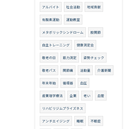
アルバイト
社会活動
地域貢献
有酸素運動
運動教室
メタボリックシンドローム
股関節
自主トレーニング
健康測定会
敬老の日
筋力測定
姿勢チェック
敬老パス
関節痛
活動量
介護新聞
年末年始
循環器
血圧
産業理学療法
企業
老い
血管
リハビリジムプライズネス
アンチエイジング
睡眠
不眠症