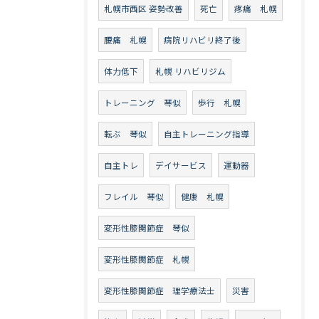
札幌市西区 姿勢改善
死亡
疼痛 札幌
腰痛 札幌
病院リハビリ終了後
体力低下
札幌 リハビリジム
トレーニング 琴似
歩行 札幌
転ぶ 琴似
自主トレーニング指導
自主トレ
デイサービス
運動器
フレイル 琴似
健康 札幌
変形性膝関節症 琴似
変形性膝関節症 札幌
変形性膝関節症 理学療法士
災害