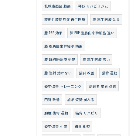
札幌市西区 膝痛
琴似 リハビリジム
変形性膝関節症 再生医療
膝 再生医療 効果
膝 PRP 効果
膝 PRP 脂肪由来幹細胞 違い
膝 脂肪由来幹細胞 効果
膝 幹細胞治療 効果
膝 再生医療 高い
膝 注射 効かない
猫背 改善
猫背 運動
姿勢改善 トレーニング
高齢者 猫背 改善
円背 改善
加齢 姿勢 崩れる
胸椎 後弯 運動
猫背 リハビリ
姿勢改善 札幌
猫背 札幌