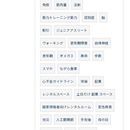
免疫
筋肉量
注射
筋力トレーニング筋力
認知症
脳
割引
ジュニアアスリート
ウォーキング
更年期障害
自律神経
更年期
オメガ３
寿命
歩数
スマホ
ながら食事
心不全ガイドライン
体操
起業
レンタルスペース
土日だけ 副業 スペース
国家資格者向けレンタルルーム
変性疾患
労災
人工膝関節
手術後
母の日