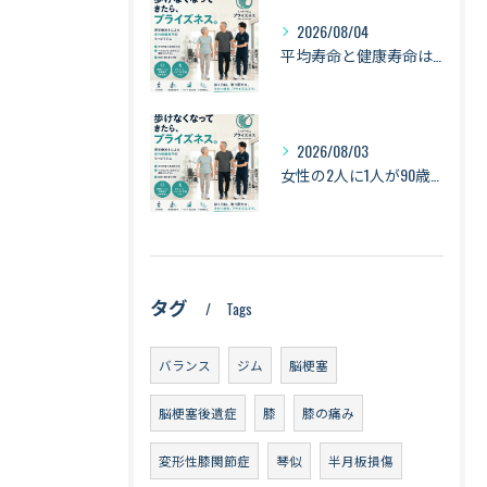
2026/08/04
平均寿命と健康寿命は同じではない｜長生きできても「元気に暮らせる期間」とは【札幌・琴似】
2026/08/03
女性の2人に1人が90歳まで生きる時代へ｜最新の平均寿命から考える健康づくり【札幌・琴似】
タグ
Tags
バランス
ジム
脳梗塞
脳梗塞後遺症
膝
膝の痛み
変形性膝関節症
琴似
半月板損傷