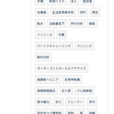
歩幅
転倒リスク
法人
経営者
労働者
生活習慣病予防
50代
病気
脱水
活動量低下
歩行分析
美肌
インソール
中敷
パーソナルトレーニング
ランニング
動作分析
モーターコントロールエクササイズ
椎間板ヘルニア
坐骨神経痛
肩関節周囲炎
五十肩
けん板断裂
肩の痛み
求人
トレーナー
歩行
変形性ひざ関節症
姿勢
肩
頭痛