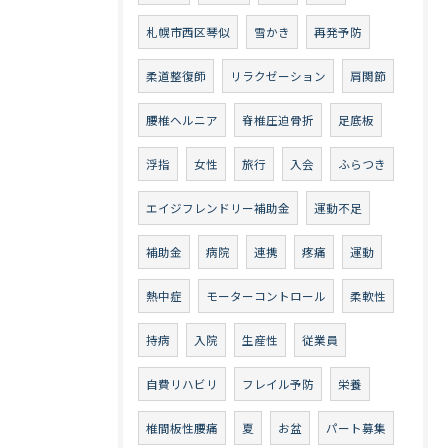
札幌市西区琴似
雪かき
再発予防
柔道整復師
リラクゼーション
肩関節
腰椎ヘルニア
脊椎圧迫骨折
足底板
浮指
女性
旅行
入会
ふらつき
エイジフレンドリー補助金
運動不足
補助金
病院
連携
疼痛
運動
熱中症
モーターコントロール
柔軟性
持病
入院
生産性
従業員
自費リハビリ
フレイル予防
栄養
椎間板性腰痛
夏
お盆
パート募集