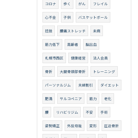
コロナ
歩く
がん
フレイル
心不全
子供
バスケットボール
捻挫
腰痛ストレッチ
未病
筋力低下
高齢者
脳出血
札幌市西区
健康経営
法人会員
骨折
大腿骨頸部骨折
トレーニング
パーソナルジム
夫婦割引
ダイエット
肥満
サルコペニア
筋力
老化
腰
リハビリジム
不安
手術
姿勢矯正
外反母趾
変形
圧迫骨折