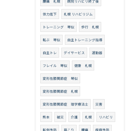
腰痛 札幌
病院リハビリ終了後
体力低下
札幌 リハビリジム
トレーニング 琴似
歩行 札幌
転ぶ 琴似
自主トレーニング指導
自主トレ
デイサービス
運動器
フレイル 琴似
健康 札幌
変形性膝関節症 琴似
変形性膝関節症 札幌
変形性膝関節症 理学療法士
災害
熊本
被災
介護
札幌
リハビリ
転倒予防
肩こり
腰痛
疾病予防