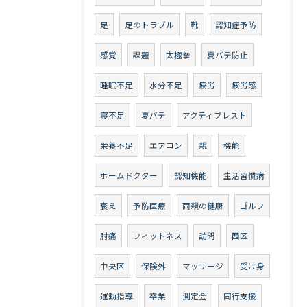
足
足のトラブル
靴
認知症予防
感覚
課題
太極拳
夏バテ防止
睡眠不足
水分不足
疲労
疲労感
寝不足
夏バテ
アクティブレスト
栄養不足
エアコン
親
機能
ホームドクター
認知機能
生活習慣病
衰え
予防医療
両親の健康
ゴルフ
肘痛
フィットネス
訪問
西区
中央区
保険外
マッサージ
受け身
運動指導
卒業
測定会
同行支援