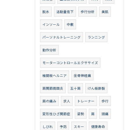
脱水
活動量低下
歩行分析
美肌
インソール
中敷
パーソナルトレーニング
ランニング
動作分析
モーターコントロールエクササイズ
椎間板ヘルニア
坐骨神経痛
肩関節周囲炎
五十肩
けん板断裂
肩の痛み
求人
トレーナー
歩行
変形性ひざ関節症
姿勢
肩
頭痛
しびれ
予防
スキー
健康寿命