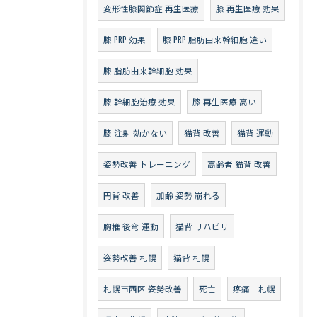
変形性膝関節症 再生医療
膝 再生医療 効果
膝 PRP 効果
膝 PRP 脂肪由来幹細胞 違い
膝 脂肪由来幹細胞 効果
膝 幹細胞治療 効果
膝 再生医療 高い
膝 注射 効かない
猫背 改善
猫背 運動
姿勢改善 トレーニング
高齢者 猫背 改善
円背 改善
加齢 姿勢 崩れる
胸椎 後弯 運動
猫背 リハビリ
姿勢改善 札幌
猫背 札幌
札幌市西区 姿勢改善
死亡
疼痛 札幌