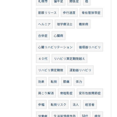
札幌市
偏平足
開張足
癌
筋膜リリース
歩行速度
脊柱管狭窄症
ヘルニア
理学療法士
糖尿病
合併症
心臓病
心臓リハビリテーション
循環器リハビリ
４０代
リハビリ算定期限越え
リハビリ算定期限
運動器リハビリ
効果
転倒
膝痛
体力
肩こり解消
骨粗鬆症
変形性股関節症
歩幅
転倒リスク
法人
経営者
労働者
生活習慣病予防
50代
病気