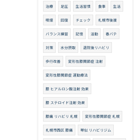
治療
足圧
生活習慣
食事
生活
喫煙
回復
チェック
札幌市後援
バランス練習
記憶
活動
春バテ
対策
水分摂取
退院後リハビリ
歩行改善
変形性膝関節症 注射
変形性膝関節症 運動療法
膝 ヒアルロン酸注射 効果
膝 ステロイド注射 効果
膝痛 リハビリ 札幌
変形性膝関節症 札幌
札幌市西区 膝痛
琴似 リハビリジム