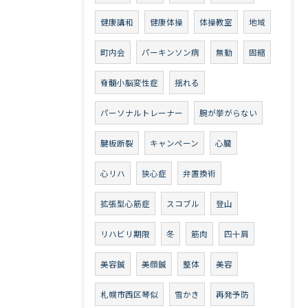
健康講和
健康体操
体操教室
地域
町内会
パーキンソン病
無動
固縮
脊髄小脳変性症
揺れる
パーソナルトレーナー
腕が挙がらない
腱板断裂
キャンペーン
心臓
心リハ
狭心症
弁置換術
拡張型心筋症
スコブル
登山
リハビリ期限
冬
筋肉
四十肩
美容鍼
美顔鍼
整体
美容
札幌市西区琴似
雪かき
再発予防