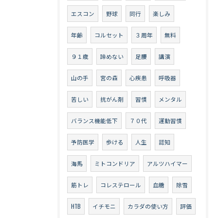
エスコン
野球
同行
楽しみ
年齢
コルセット
３周年
無料
９１歳
諦めない
足腰
講演
山の手
宮の森
心疾患
呼吸器
苦しい
抗がん剤
習慣
メンタル
バランス機能低下
７０代
運動習慣
予防医学
歩ける
人生
認知
海馬
ミトコンドリア
アルツハイマー
筋トレ
コレステロール
血糖
除雪
HTB
イチモニ
カラダの使い方
評価