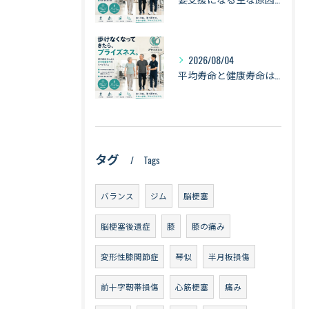
2026/08/04
平均寿命と健康寿命は同じではない｜長生きできても「元気に暮らせる期間」とは【札幌・琴似】
タグ
Tags
バランス
ジム
脳梗塞
脳梗塞後遺症
膝
膝の痛み
変形性膝関節症
琴似
半月板損傷
前十字靭帯損傷
心筋梗塞
痛み