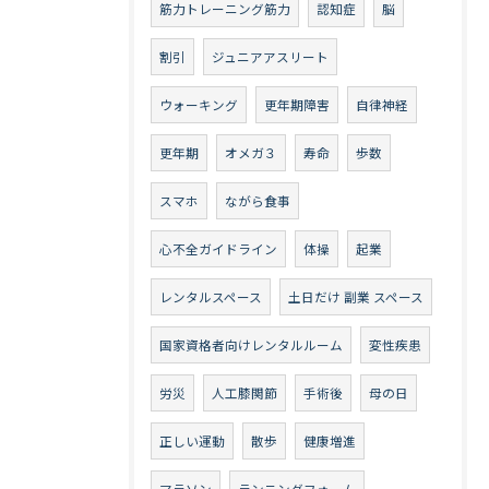
筋力トレーニング筋力
認知症
脳
割引
ジュニアアスリート
ウォーキング
更年期障害
自律神経
更年期
オメガ３
寿命
歩数
スマホ
ながら食事
心不全ガイドライン
体操
起業
レンタルスペース
土日だけ 副業 スペース
国家資格者向けレンタルルーム
変性疾患
労災
人工膝関節
手術後
母の日
正しい運動
散歩
健康増進
マラソン
ランニングフォーム