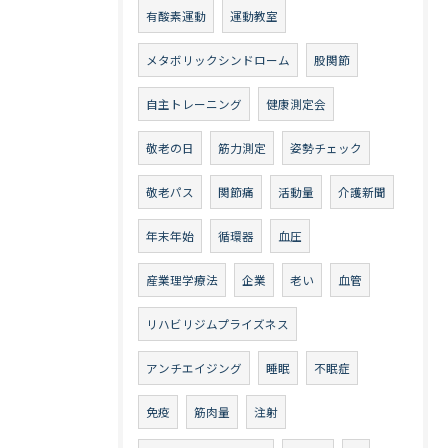
有酸素運動
運動教室
メタボリックシンドローム
股関節
自主トレーニング
健康測定会
敬老の日
筋力測定
姿勢チェック
敬老パス
関節痛
活動量
介護新聞
年末年始
循環器
血圧
産業理学療法
企業
老い
血管
リハビリジムプライズネス
アンチエイジング
睡眠
不眠症
免疫
筋肉量
注射