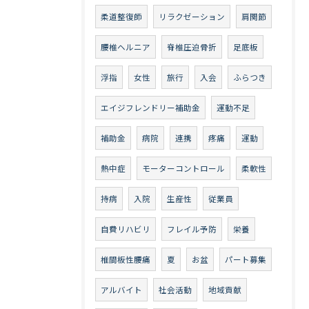
柔道整復師
リラクゼーション
肩関節
腰椎ヘルニア
脊椎圧迫骨折
足底板
浮指
女性
旅行
入会
ふらつき
エイジフレンドリー補助金
運動不足
補助金
病院
連携
疼痛
運動
熱中症
モーターコントロール
柔軟性
持病
入院
生産性
従業員
自費リハビリ
フレイル予防
栄養
椎間板性腰痛
夏
お盆
パート募集
アルバイト
社会活動
地域貢献