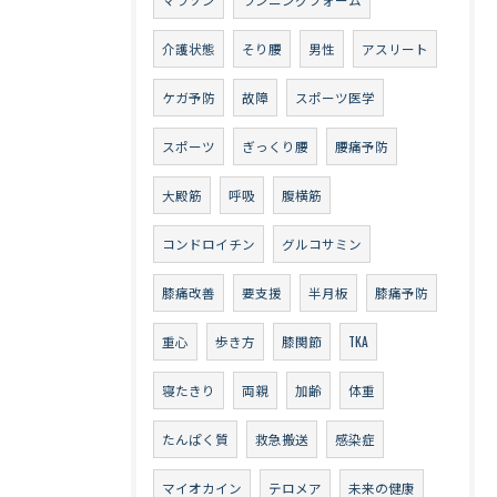
介護状態
そり腰
男性
アスリート
ケガ予防
故障
スポーツ医学
スポーツ
ぎっくり腰
腰痛予防
大殿筋
呼吸
腹横筋
コンドロイチン
グルコサミン
膝痛改善
要支援
半月板
膝痛予防
重心
歩き方
膝関節
TKA
寝たきり
両親
加齢
体重
たんぱく質
救急搬送
感染症
マイオカイン
テロメア
未来の健康