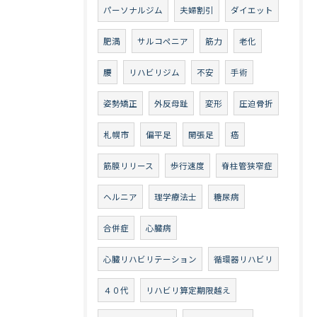
パーソナルジム
夫婦割引
ダイエット
肥満
サルコペニア
筋力
老化
腰
リハビリジム
不安
手術
姿勢矯正
外反母趾
変形
圧迫骨折
札幌市
偏平足
開張足
癌
筋膜リリース
歩行速度
脊柱管狭窄症
ヘルニア
理学療法士
糖尿病
合併症
心臓病
心臓リハビリテーション
循環器リハビリ
４０代
リハビリ算定期限越え