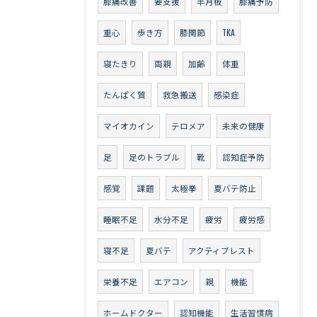
膝痛改善
要支援
半月板
膝痛予防
重心
歩き方
膝関節
TKA
寝たきり
両親
加齢
体重
たんぱく質
救急搬送
感染症
マイオカイン
テロメア
未来の健康
足
足のトラブル
靴
認知症予防
感覚
課題
太極拳
夏バテ防止
睡眠不足
水分不足
疲労
疲労感
寝不足
夏バテ
アクティブレスト
栄養不足
エアコン
親
機能
ホームドクター
認知機能
生活習慣病