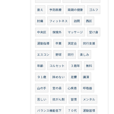
衰え
予防医療
両親の健康
ゴルフ
肘痛
フィットネス
訪問
西区
中央区
保険外
マッサージ
受け身
運動指導
卒業
測定会
同行支援
エスコン
野球
同行
楽しみ
年齢
コルセット
３周年
無料
９１歳
諦めない
足腰
講演
山の手
宮の森
心疾患
呼吸器
苦しい
抗がん剤
習慣
メンタル
バランス機能低下
７０代
運動習慣