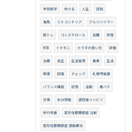
予防医学
歩ける
人生
認知
海馬
ミトコンドリア
アルツハイマー
筋トレ
コレステロール
血糖
除雪
HTB
イチモニ
カラダの使い方
評価
治療
足圧
生活習慣
食事
生活
喫煙
回復
チェック
札幌市後援
バランス練習
記憶
活動
春バテ
対策
水分摂取
退院後リハビリ
歩行改善
変形性膝関節症 注射
変形性膝関節症 運動療法