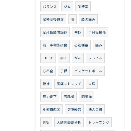
バランス
ジム
脳梗塞
脳梗塞後遺症
膝
膝の痛み
変形性膝関節症
琴似
半月板損傷
前十字靭帯損傷
心筋梗塞
痛み
コロナ
歩く
がん
フレイル
心不全
子供
バスケットボール
捻挫
腰痛ストレッチ
未病
筋力低下
高齢者
脳出血
札幌市西区
健康経営
法人会員
骨折
大腿骨頸部骨折
トレーニング