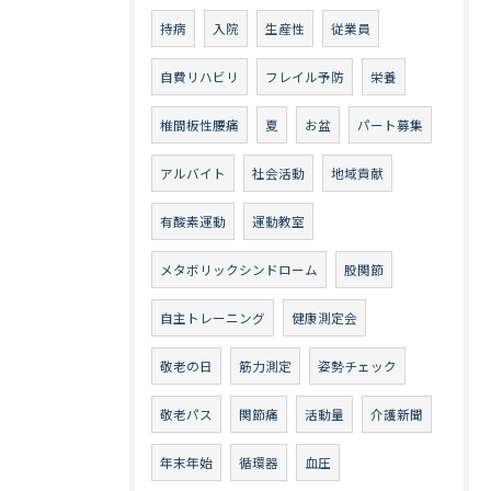
持病
入院
生産性
従業員
自費リハビリ
フレイル予防
栄養
椎間板性腰痛
夏
お盆
パート募集
アルバイト
社会活動
地域貢献
有酸素運動
運動教室
メタボリックシンドローム
股関節
自主トレーニング
健康測定会
敬老の日
筋力測定
姿勢チェック
敬老パス
関節痛
活動量
介護新聞
年末年始
循環器
血圧