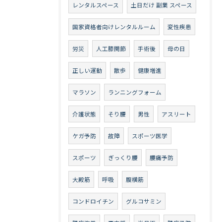
レンタルスペース
土日だけ 副業 スペース
国家資格者向けレンタルルーム
変性疾患
労災
人工膝関節
手術後
母の日
正しい運動
散歩
健康増進
マラソン
ランニングフォーム
介護状態
そり腰
男性
アスリート
ケガ予防
故障
スポーツ医学
スポーツ
ぎっくり腰
腰痛予防
大殿筋
呼吸
腹横筋
コンドロイチン
グルコサミン