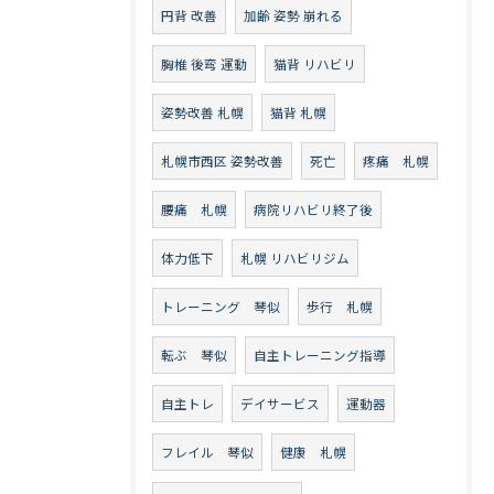
円背 改善
加齢 姿勢 崩れる
胸椎 後弯 運動
猫背 リハビリ
姿勢改善 札幌
猫背 札幌
札幌市西区 姿勢改善
死亡
疼痛 札幌
腰痛 札幌
病院リハビリ終了後
体力低下
札幌 リハビリジム
トレーニング 琴似
歩行 札幌
転ぶ 琴似
自主トレーニング指導
自主トレ
デイサービス
運動器
フレイル 琴似
健康 札幌