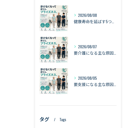
2026/08/08
健康寿命を延ばす5つの習慣｜歩く・立つ・食べる・筋力・バランスで「長く動ける身体」へ【札幌・琴似】
2026/08/07
要介護になる主な原因は「認知症・骨折・転倒・衰弱」｜健康寿命を守るために身体を動かし続ける理由【札幌・琴似】
2026/08/05
要支援になる主な原因は「衰弱・関節疾患・骨折・転倒」｜健康寿命を守るために知っておきたい身体のサイン【札幌・琴似】
タグ
Tags