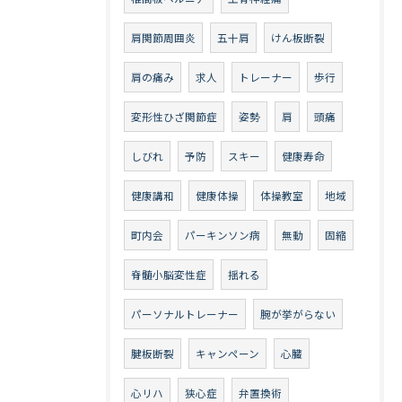
肩関節周囲炎
五十肩
けん板断裂
肩の痛み
求人
トレーナー
歩行
変形性ひざ関節症
姿勢
肩
頭痛
しびれ
予防
スキー
健康寿命
健康講和
健康体操
体操教室
地域
町内会
パーキンソン病
無動
固縮
脊髄小脳変性症
揺れる
パーソナルトレーナー
腕が挙がらない
腱板断裂
キャンペーン
心臓
心リハ
狭心症
弁置換術