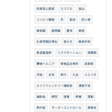
拡張型心筋症
スコブル
登山
リハビリ期限
冬
筋肉
四十肩
美容鍼
美顔鍼
整体
美容
札幌市西区琴似
雪かき
再発予防
柔道整復師
リラクゼーション
肩関節
腰椎ヘルニア
脊椎圧迫骨折
足底板
浮指
女性
旅行
入会
ふらつき
エイジフレンドリー補助金
運動不足
補助金
病院
連携
疼痛
運動
熱中症
モーターコントロール
柔軟性