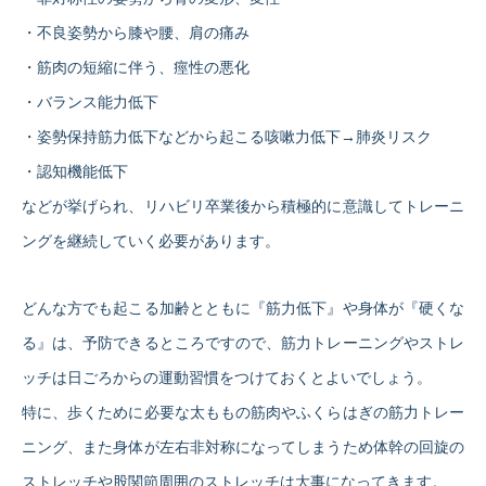
・不良姿勢から膝や腰、肩の痛み
・筋肉の短縮に伴う、痙性の悪化
・バランス能力低下
・姿勢保持筋力低下などから起こる咳嗽力低下→肺炎リスク
・認知機能低下
などが挙げられ、リハビリ卒業後から積極的に意識してトレーニ
ングを継続していく必要があります。
どんな方でも起こる加齢とともに『筋力低下』や身体が『硬くな
る』は、予防できるところですので、筋力トレーニングやストレ
ッチは日ごろからの運動習慣をつけておくとよいでしょう。
特に、歩くために必要な太ももの筋肉やふくらはぎの筋力トレー
ニング、また身体が左右非対称になってしまうため体幹の回旋の
ストレッチや股関節周囲のストレッチは大事になってきます。