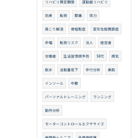
リハビリ算定期限
運動器リハビリ
効果
転倒
膝痛
体力
肩こり解消
骨粗鬆症
変形性股関節症
歩幅
転倒リスク
法人
経営者
労働者
生活習慣病予防
50代
病気
脱水
活動量低下
歩行分析
美肌
インソール
中敷
パーソナルトレーニング
ランニング
動作分析
モーターコントロールエクササイズ
椎間板ヘルニア
坐骨神経痛