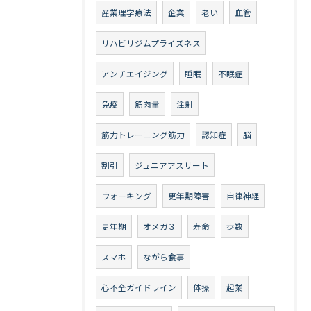
産業理学療法
企業
老い
血管
リハビリジムプライズネス
アンチエイジング
睡眠
不眠症
免疫
筋肉量
注射
筋力トレーニング筋力
認知症
脳
割引
ジュニアアスリート
ウォーキング
更年期障害
自律神経
更年期
オメガ３
寿命
歩数
スマホ
ながら食事
心不全ガイドライン
体操
起業