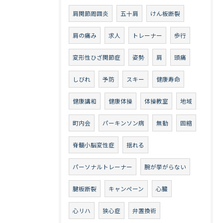
肩関節周囲炎
五十肩
けん板断裂
肩の痛み
求人
トレーナー
歩行
変形性ひざ関節症
姿勢
肩
頭痛
しびれ
予防
スキー
健康寿命
健康講和
健康体操
体操教室
地域
町内会
パーキンソン病
無動
固縮
脊髄小脳変性症
揺れる
パーソナルトレーナー
腕が挙がらない
腱板断裂
キャンペーン
心臓
心リハ
狭心症
弁置換術