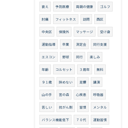
衰え
予防医療
両親の健康
ゴルフ
肘痛
フィットネス
訪問
西区
中央区
保険外
マッサージ
受け身
運動指導
卒業
測定会
同行支援
エスコン
野球
同行
楽しみ
年齢
コルセット
３周年
無料
９１歳
諦めない
足腰
講演
山の手
宮の森
心疾患
呼吸器
苦しい
抗がん剤
習慣
メンタル
バランス機能低下
７０代
運動習慣