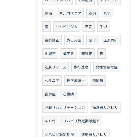
肥満
サルコペニア
筋力
老化
腰
リハビリジム
不安
手術
姿勢矯正
外反母趾
変形
圧迫骨折
札幌市
偏平足
開張足
癌
筋膜リリース
歩行速度
脊柱管狭窄症
ヘルニア
理学療法士
糖尿病
合併症
心臓病
心臓リハビリテーション
循環器リハビリ
４０代
リハビリ算定期限越え
リハビリ算定期限
運動器リハビリ