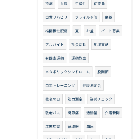
持病
入院
生産性
従業員
自費リハビリ
フレイル予防
栄養
椎間板性腰痛
夏
お盆
パート募集
アルバイト
社会活動
地域貢献
有酸素運動
運動教室
メタボリックシンドローム
股関節
自主トレーニング
健康測定会
敬老の日
筋力測定
姿勢チェック
敬老パス
関節痛
活動量
介護新聞
年末年始
循環器
血圧