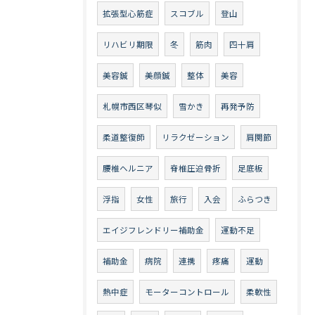
拡張型心筋症
スコブル
登山
リハビリ期限
冬
筋肉
四十肩
美容鍼
美顔鍼
整体
美容
札幌市西区琴似
雪かき
再発予防
柔道整復師
リラクゼーション
肩関節
腰椎ヘルニア
脊椎圧迫骨折
足底板
浮指
女性
旅行
入会
ふらつき
エイジフレンドリー補助金
運動不足
補助金
病院
連携
疼痛
運動
熱中症
モーターコントロール
柔軟性