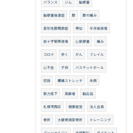
バランス
ジム
脳梗塞
脳梗塞後遺症
膝
膝の痛み
変形性膝関節症
琴似
半月板損傷
前十字靭帯損傷
心筋梗塞
痛み
コロナ
歩く
がん
フレイル
心不全
子供
バスケットボール
捻挫
腰痛ストレッチ
未病
筋力低下
高齢者
脳出血
札幌市西区
健康経営
法人会員
骨折
大腿骨頸部骨折
トレーニング
パーソナルジム
夫婦割引
ダイエット