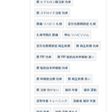
膝 ヒアルロン酸注射 効果
膝 ステロイド注射 効果
膝痛 リハビリ 札幌
変形性膝関節症 札幌
札幌市西区 膝痛
琴似 リハビリジム
変形性膝関節症 再生医療
膝 再生医療 効果
膝 PRP 効果
膝 PRP 脂肪由来幹細胞 違い
膝 脂肪由来幹細胞 効果
膝 幹細胞治療 効果
膝 再生医療 高い
膝 注射 効かない
猫背 改善
猫背 運動
姿勢改善 トレーニング
高齢者 猫背 改善
円背 改善
加齢 姿勢 崩れる