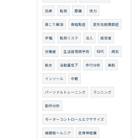
効果
転倒
膝痛
体力
肩こり解消
骨粗鬆症
変形性股関節症
歩幅
転倒リスク
法人
経営者
労働者
生活習慣病予防
50代
病気
脱水
活動量低下
歩行分析
美肌
インソール
中敷
パーソナルトレーニング
ランニング
動作分析
モーターコントロールエクササイズ
椎間板ヘルニア
坐骨神経痛