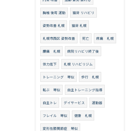
胸椎 後弯 運動
猫背 リハビリ
姿勢改善 札幌
猫背 札幌
札幌市西区 姿勢改善
死亡
疼痛 札幌
腰痛 札幌
病院リハビリ終了後
体力低下
札幌 リハビリジム
トレーニング 琴似
歩行 札幌
転ぶ 琴似
自主トレーニング指導
自主トレ
デイサービス
運動器
フレイル 琴似
健康 札幌
変形性膝関節症 琴似