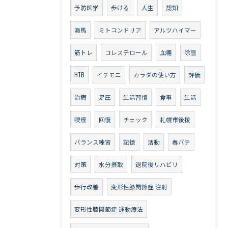
予防医学
歩ける
人生
認知
海馬
ミトコンドリア
アルツハイマー
筋トレ
コレステロール
血糖
除雪
HTB
イチモニ
カラダの使い方
評価
治療
足圧
生活習慣
食事
生活
喫煙
回復
チェック
札幌市後援
バランス練習
記憶
活動
春バテ
対策
水分摂取
退院後リハビリ
歩行改善
変形性膝関節症 注射
変形性膝関節症 運動療法