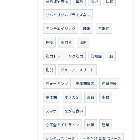
産業理学療法
企業
老い
血管
リハビリジムプライズネス
アンチエイジング
睡眠
不眠症
免疫
筋肉量
注射
筋力トレーニング筋力
認知症
脳
割引
ジュニアアスリート
ウォーキング
更年期障害
自律神経
更年期
オメガ３
寿命
歩数
スマホ
ながら食事
心不全ガイドライン
体操
起業
レンタルスペース
土日だけ 副業 スペース