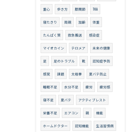
重心
歩き方
膝関節
TKA
寝たきり
両親
加齢
体重
たんぱく質
救急搬送
感染症
マイオカイン
テロメア
未来の健康
足
足のトラブル
靴
認知症予防
感覚
課題
太極拳
夏バテ防止
睡眠不足
水分不足
疲労
疲労感
寝不足
夏バテ
アクティブレスト
栄養不足
エアコン
親
機能
ホームドクター
認知機能
生活習慣病