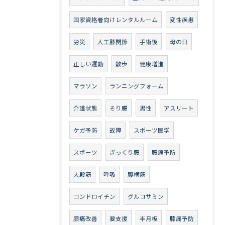
国家資格者向けレンタルルーム
変性疾患
労災
人工膝関節
手術後
母の日
正しい運動
散歩
健康増進
マラソン
ランニングフォーム
介護状態
そり腰
男性
アスリート
ケガ予防
故障
スポーツ医学
スポーツ
ぎっくり腰
腰痛予防
大殿筋
呼吸
腹横筋
コンドロイチン
グルコサミン
膝痛改善
要支援
半月板
膝痛予防