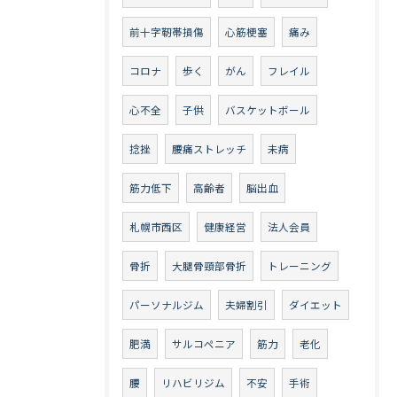
前十字靭帯損傷
心筋梗塞
痛み
コロナ
歩く
がん
フレイル
心不全
子供
バスケットボール
捻挫
腰痛ストレッチ
未病
筋力低下
高齢者
脳出血
札幌市西区
健康経営
法人会員
骨折
大腿骨頸部骨折
トレーニング
パーソナルジム
夫婦割引
ダイエット
肥満
サルコペニア
筋力
老化
腰
リハビリジム
不安
手術