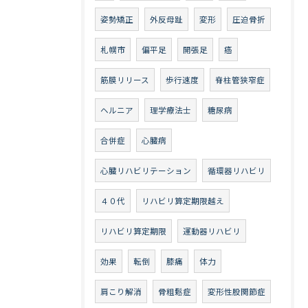
姿勢矯正
外反母趾
変形
圧迫骨折
札幌市
偏平足
開張足
癌
筋膜リリース
歩行速度
脊柱管狭窄症
ヘルニア
理学療法士
糖尿病
合併症
心臓病
心臓リハビリテーション
循環器リハビリ
４０代
リハビリ算定期限越え
リハビリ算定期限
運動器リハビリ
効果
転倒
膝痛
体力
肩こり解消
骨粗鬆症
変形性股関節症