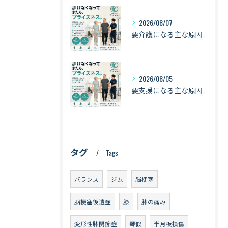
2026/08/07
要介護になる主な原因は「認知症・骨折・転倒・衰弱」｜健康寿命を守るために身体を動かし続ける理由【札幌・琴似】
2026/08/05
要支援になる主な原因は「衰弱・関節疾患・骨折・転倒」｜健康寿命を守るために知っておきたい身体のサイン【札幌・琴似】
タグ
Tags
バランス
ジム
脳梗塞
脳梗塞後遺症
膝
膝の痛み
変形性膝関節症
琴似
半月板損傷