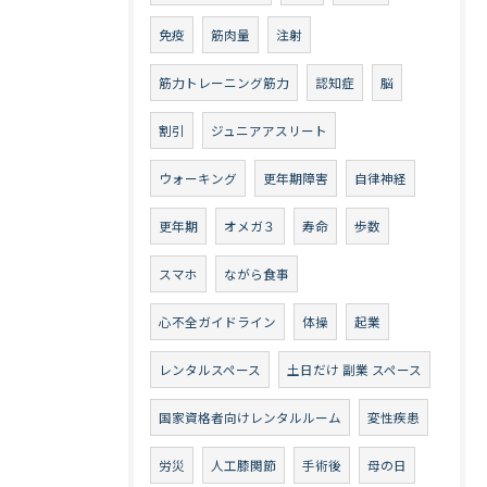
免疫
筋肉量
注射
筋力トレーニング筋力
認知症
脳
割引
ジュニアアスリート
ウォーキング
更年期障害
自律神経
更年期
オメガ３
寿命
歩数
スマホ
ながら食事
心不全ガイドライン
体操
起業
レンタルスペース
土日だけ 副業 スペース
国家資格者向けレンタルルーム
変性疾患
労災
人工膝関節
手術後
母の日