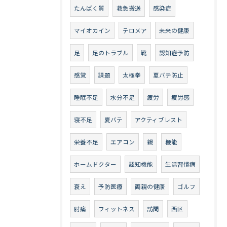
たんぱく質
救急搬送
感染症
マイオカイン
テロメア
未来の健康
足
足のトラブル
靴
認知症予防
感覚
課題
太極拳
夏バテ防止
睡眠不足
水分不足
疲労
疲労感
寝不足
夏バテ
アクティブレスト
栄養不足
エアコン
親
機能
ホームドクター
認知機能
生活習慣病
衰え
予防医療
両親の健康
ゴルフ
肘痛
フィットネス
訪問
西区