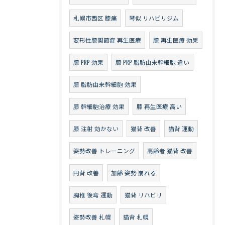
札幌市西区 膝痛
琴似 リハビリジム
変形性膝関節症 再生医療
膝 再生医療 効果
膝 PRP 効果
膝 PRP 脂肪由来幹細胞 違い
膝 脂肪由来幹細胞 効果
膝 幹細胞治療 効果
膝 再生医療 高い
膝 注射 効かない
猫背 改善
猫背 運動
姿勢改善 トレーニング
高齢者 猫背 改善
円背 改善
加齢 姿勢 崩れる
胸椎 後弯 運動
猫背 リハビリ
姿勢改善 札幌
猫背 札幌