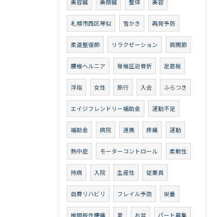
美容鍼
美顔鍼
整体
美容
札幌市西区琴似
雪かき
再発予防
柔道整復師
リラクゼーション
肩関節
腰椎ヘルニア
脊椎圧迫骨折
足底板
浮指
女性
旅行
入会
ふらつき
エイジフレンドリー補助金
運動不足
補助金
病院
連携
疼痛
運動
熱中症
モーターコントロール
柔軟性
持病
入院
生産性
従業員
自費リハビリ
フレイル予防
栄養
椎間板性腰痛
夏
お盆
パート募集