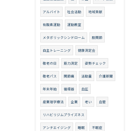
アルバイト
社会活動
地域貢献
有酸素運動
運動教室
メタボリックシンドローム
股関節
自主トレーニング
健康測定会
敬老の日
筋力測定
姿勢チェック
敬老パス
関節痛
活動量
介護新聞
年末年始
循環器
血圧
産業理学療法
企業
老い
血管
リハビリジムプライズネス
アンチエイジング
睡眠
不眠症