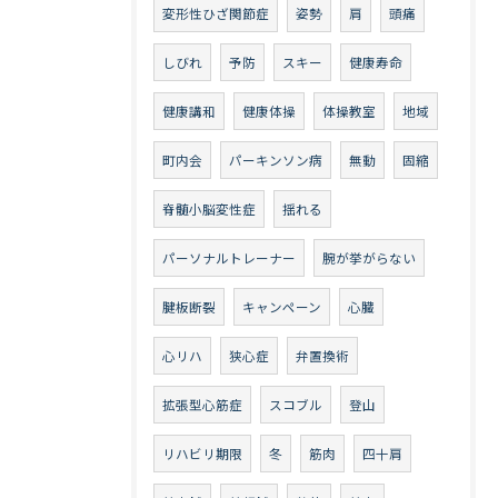
変形性ひざ関節症
姿勢
肩
頭痛
しびれ
予防
スキー
健康寿命
健康講和
健康体操
体操教室
地域
町内会
パーキンソン病
無動
固縮
脊髄小脳変性症
揺れる
パーソナルトレーナー
腕が挙がらない
腱板断裂
キャンペーン
心臓
心リハ
狭心症
弁置換術
拡張型心筋症
スコブル
登山
リハビリ期限
冬
筋肉
四十肩