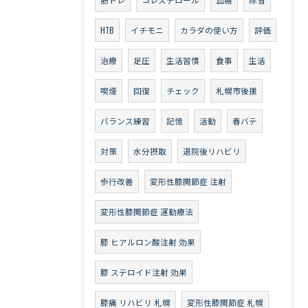
HTB
イチモニ
カラダの使い方
評価
治療
足圧
生活習慣
食事
生活
喫煙
回復
チェック
札幌市後援
バランス練習
記憶
活動
春バテ
対策
水分摂取
退院後リハビリ
歩行改善
変形性膝関節症 注射
変形性膝関節症 運動療法
膝 ヒアルロン酸注射 効果
膝 ステロイド注射 効果
膝痛 リハビリ 札幌
変形性膝関節症 札幌