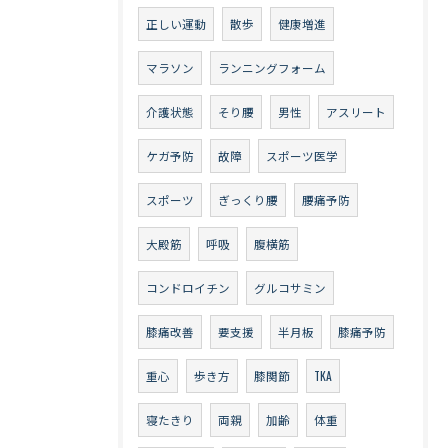
正しい運動
散歩
健康増進
マラソン
ランニングフォーム
介護状態
そり腰
男性
アスリート
ケガ予防
故障
スポーツ医学
スポーツ
ぎっくり腰
腰痛予防
大殿筋
呼吸
腹横筋
コンドロイチン
グルコサミン
膝痛改善
要支援
半月板
膝痛予防
重心
歩き方
膝関節
TKA
寝たきり
両親
加齢
体重