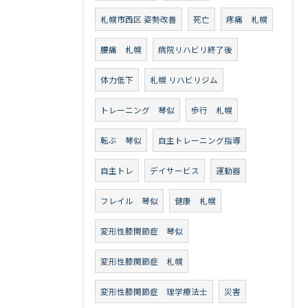
札幌市西区 姿勢改善
死亡
疼痛 札幌
腰痛 札幌
病院リハビリ終了後
体力低下
札幌 リハビリジム
トレーニング 琴似
歩行 札幌
転ぶ 琴似
自主トレーニング指導
自主トレ
デイサービス
運動器
フレイル 琴似
健康 札幌
変形性膝関節症 琴似
変形性膝関節症 札幌
変形性膝関節症 理学療法士
災害