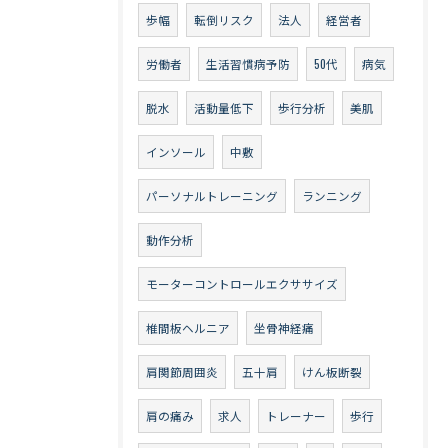
歩幅
転倒リスク
法人
経営者
労働者
生活習慣病予防
50代
病気
脱水
活動量低下
歩行分析
美肌
インソール
中敷
パーソナルトレーニング
ランニング
動作分析
モーターコントロールエクササイズ
椎間板ヘルニア
坐骨神経痛
肩関節周囲炎
五十肩
けん板断裂
肩の痛み
求人
トレーナー
歩行