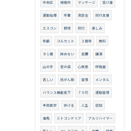
中央区
保険外
マッサージ
受け身
運動指導
卒業
測定会
同行支援
エスコン
野球
同行
楽しみ
年齢
コルセット
３周年
無料
９１歳
諦めない
足腰
講演
山の手
宮の森
心疾患
呼吸器
苦しい
抗がん剤
習慣
メンタル
バランス機能低下
７０代
運動習慣
予防医学
歩ける
人生
認知
海馬
ミトコンドリア
アルツハイマー
筋トレ
コレステロール
血糖
除雪