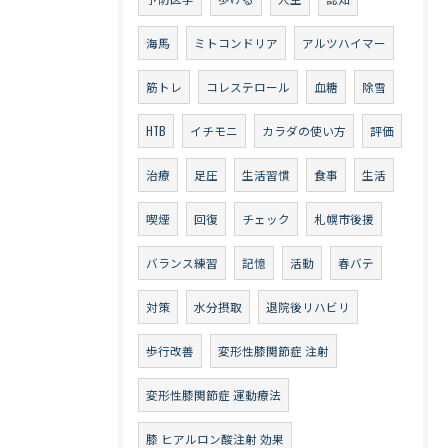
海馬
ミトコンドリア
アルツハイマー
筋トレ
コレステロール
血糖
除雪
HTB
イチモニ
カラダの使い方
評価
治療
足圧
生活習慣
食事
生活
喫煙
回復
チェック
札幌市後援
バランス練習
記憶
活動
春バテ
対策
水分摂取
退院後リハビリ
歩行改善
変形性膝関節症 注射
変形性膝関節症 運動療法
膝 ヒアルロン酸注射 効果