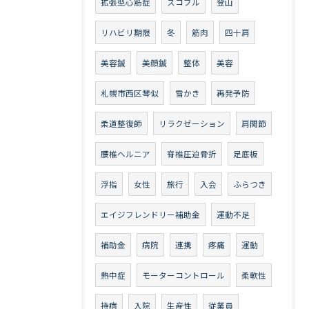
拡張型心筋症
スコブル
登山
リハビリ期限
冬
筋肉
四十肩
美容鍼
美顔鍼
整体
美容
札幌市西区琴似
雪かき
再発予防
柔道整復師
リラクゼーション
肩関節
腰椎ヘルニア
脊椎圧迫骨折
足底板
浮指
女性
旅行
入会
ふらつき
エイジフレンドリー補助金
運動不足
補助金
病院
連携
疼痛
運動
熱中症
モーターコントロール
柔軟性
持病
入院
生産性
従業員