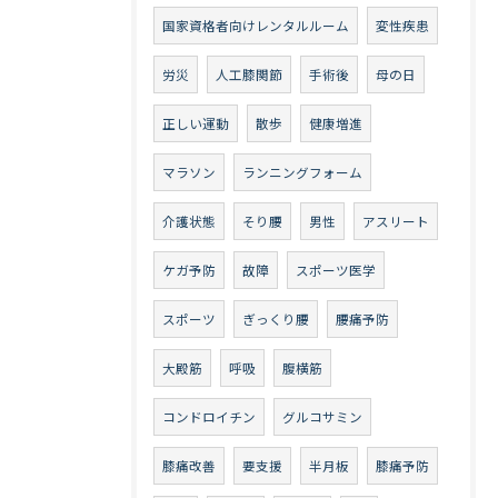
国家資格者向けレンタルルーム
変性疾患
労災
人工膝関節
手術後
母の日
正しい運動
散歩
健康増進
マラソン
ランニングフォーム
介護状態
そり腰
男性
アスリート
ケガ予防
故障
スポーツ医学
スポーツ
ぎっくり腰
腰痛予防
大殿筋
呼吸
腹横筋
コンドロイチン
グルコサミン
膝痛改善
要支援
半月板
膝痛予防