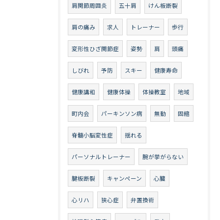
肩関節周囲炎
五十肩
けん板断裂
肩の痛み
求人
トレーナー
歩行
変形性ひざ関節症
姿勢
肩
頭痛
しびれ
予防
スキー
健康寿命
健康講和
健康体操
体操教室
地域
町内会
パーキンソン病
無動
固縮
脊髄小脳変性症
揺れる
パーソナルトレーナー
腕が挙がらない
腱板断裂
キャンペーン
心臓
心リハ
狭心症
弁置換術