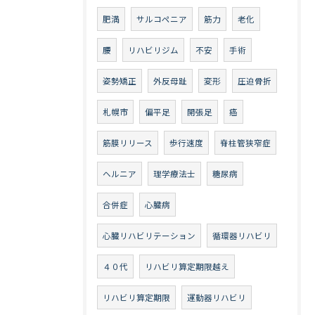
肥満
サルコペニア
筋力
老化
腰
リハビリジム
不安
手術
姿勢矯正
外反母趾
変形
圧迫骨折
札幌市
偏平足
開張足
癌
筋膜リリース
歩行速度
脊柱管狭窄症
ヘルニア
理学療法士
糖尿病
合併症
心臓病
心臓リハビリテーション
循環器リハビリ
４０代
リハビリ算定期限越え
リハビリ算定期限
運動器リハビリ