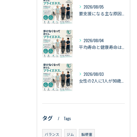
2026/08/05
要支援になる主な原因は「衰弱・関節疾患・骨折・転倒」｜健康寿命を守るために知っておきたい身体のサイン【札幌・琴似】
2026/08/04
平均寿命と健康寿命は同じではない｜長生きできても「元気に暮らせる期間」とは【札幌・琴似】
2026/08/03
女性の2人に1人が90歳まで生きる時代へ｜最新の平均寿命から考える健康づくり【札幌・琴似】
タグ
Tags
バランス
ジム
脳梗塞