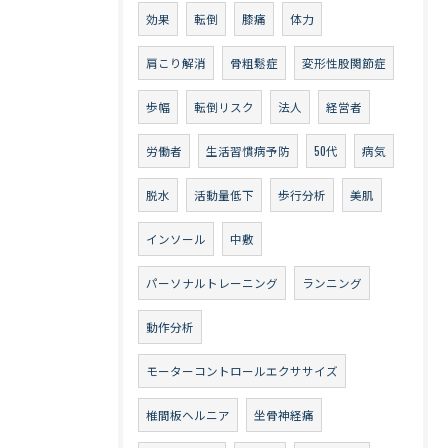
効果
転倒
膝痛
体力
肩こり解消
骨粗鬆症
変形性股関節症
歩幅
転倒リスク
法人
経営者
労働者
生活習慣病予防
50代
病気
脱水
活動量低下
歩行分析
美肌
インソール
中敷
パーソナルトレーニング
ランニング
動作分析
モーターコントロールエクササイズ
椎間板ヘルニア
坐骨神経痛