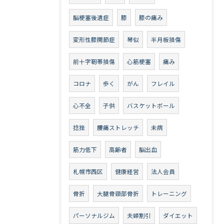
脳梗塞後遺症
膝
膝の痛み
変形性膝関節症
琴似
半月板損傷
前十字靭帯損傷
心筋梗塞
痛み
コロナ
歩く
がん
フレイル
心不全
子供
バスケットボール
捻挫
腰痛ストレッチ
未病
筋力低下
高齢者
脳出血
札幌市西区
健康経営
法人会員
骨折
大腿骨頸部骨折
トレーニング
パーソナルジム
夫婦割引
ダイエット