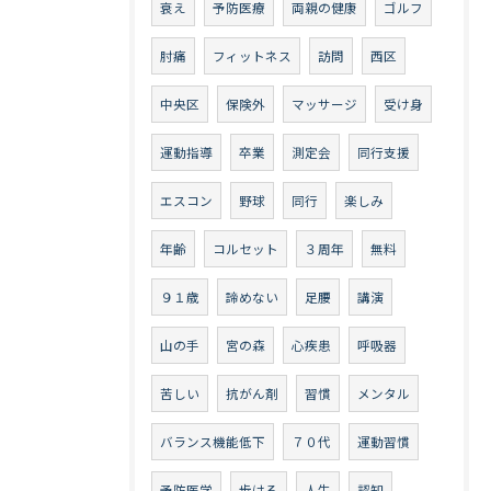
衰え
予防医療
両親の健康
ゴルフ
肘痛
フィットネス
訪問
西区
中央区
保険外
マッサージ
受け身
運動指導
卒業
測定会
同行支援
エスコン
野球
同行
楽しみ
年齢
コルセット
３周年
無料
９１歳
諦めない
足腰
講演
山の手
宮の森
心疾患
呼吸器
苦しい
抗がん剤
習慣
メンタル
バランス機能低下
７０代
運動習慣
予防医学
歩ける
人生
認知