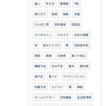
重心
歩き方
膝関節
TKA
寝たきり
両親
加齢
体重
たんぱく質
救急搬送
感染症
マイオカイン
テロメア
未来の健康
足
足のトラブル
靴
認知症予防
感覚
課題
太極拳
夏バテ防止
睡眠不足
水分不足
疲労
疲労感
寝不足
夏バテ
アクティブレスト
栄養不足
エアコン
親
機能
ホームドクター
認知機能
生活習慣病