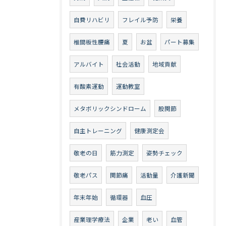
自費リハビリ
フレイル予防
栄養
椎間板性腰痛
夏
お盆
パート募集
アルバイト
社会活動
地域貢献
有酸素運動
運動教室
メタボリックシンドローム
股関節
自主トレーニング
健康測定会
敬老の日
筋力測定
姿勢チェック
敬老パス
関節痛
活動量
介護新聞
年末年始
循環器
血圧
産業理学療法
企業
老い
血管