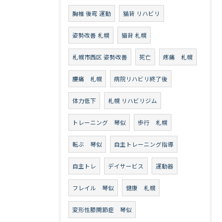
胸椎 後弯 運動
猫背 リハビリ
姿勢改善 札幌
猫背 札幌
札幌市西区 姿勢改善
死亡
疼痛 札幌
腰痛 札幌
病院リハビリ終了後
体力低下
札幌 リハビリジム
トレーニング 琴似
歩行 札幌
転ぶ 琴似
自主トレーニング指導
自主トレ
デイサービス
運動器
フレイル 琴似
健康 札幌
変形性膝関節症 琴似