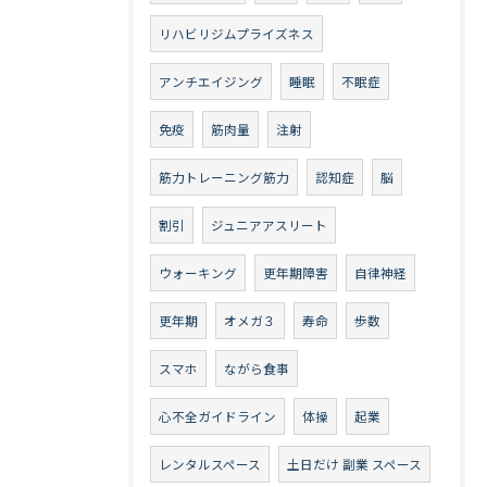
リハビリジムプライズネス
アンチエイジング
睡眠
不眠症
免疫
筋肉量
注射
筋力トレーニング筋力
認知症
脳
割引
ジュニアアスリート
ウォーキング
更年期障害
自律神経
更年期
オメガ３
寿命
歩数
スマホ
ながら食事
心不全ガイドライン
体操
起業
レンタルスペース
土日だけ 副業 スペース