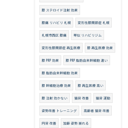
膝 ステロイド注射 効果
膝痛 リハビリ 札幌
変形性膝関節症 札幌
札幌市西区 膝痛
琴似 リハビリジム
変形性膝関節症 再生医療
膝 再生医療 効果
膝 PRP 効果
膝 PRP 脂肪由来幹細胞 違い
膝 脂肪由来幹細胞 効果
膝 幹細胞治療 効果
膝 再生医療 高い
膝 注射 効かない
猫背 改善
猫背 運動
姿勢改善 トレーニング
高齢者 猫背 改善
円背 改善
加齢 姿勢 崩れる