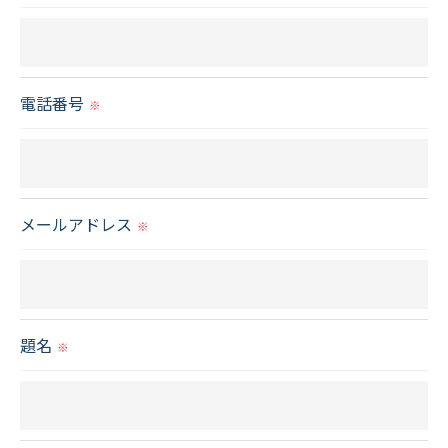
ません。
＜個人情報の委託について＞
電話番号
※
当社では、利用目的の達成に必要な範囲において、
個人情報を外部に委託する場合があります。
これらの委託先に対しては個人情報保護契約等の措
置をとり、適切な監督を行います。
メールアドレス
※
＜個人情報の安全管理＞
当社では、個人情報の漏洩等がなされないよう、適
切に安全管理対策を実施します。
題名
※
＜個人情報を与えなかった場合に生じる結果＞
必要な情報を頂けない場合は、それに対応した当社