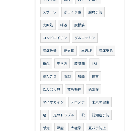
スポーツ
ぎっくり腰
腰痛予防
大殿筋
呼吸
腹横筋
コンドロイチン
グルコサミン
膝痛改善
要支援
半月板
膝痛予防
重心
歩き方
膝関節
TKA
寝たきり
両親
加齢
体重
たんぱく質
救急搬送
感染症
マイオカイン
テロメア
未来の健康
足
足のトラブル
靴
認知症予防
感覚
課題
太極拳
夏バテ防止