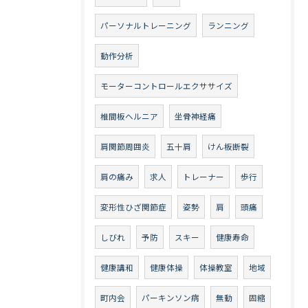
パーソナルトレーニング
ランニング
動作分析
モーターコントロールエクササイズ
椎間板ヘルニア
坐骨神経痛
肩関節周囲炎
五十肩
けん板断裂
肩の痛み
求人
トレーナー
歩行
変形性ひざ関節症
姿勢
肩
頭痛
しびれ
予防
スキー
健康寿命
健康講和
健康体操
体操教室
地域
町内会
パーキンソン病
無動
固縮