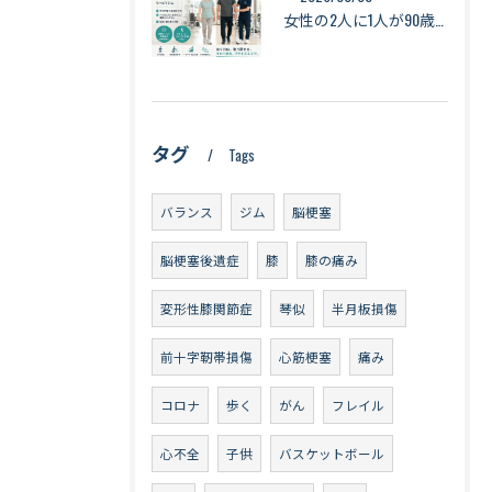
女性の2人に1人が90歳まで生きる時代へ｜最新の平均寿命から考える健康づくり【札幌・琴似】
タグ
Tags
バランス
ジム
脳梗塞
脳梗塞後遺症
膝
膝の痛み
変形性膝関節症
琴似
半月板損傷
前十字靭帯損傷
心筋梗塞
痛み
コロナ
歩く
がん
フレイル
心不全
子供
バスケットボール