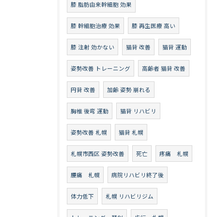
膝 脂肪由来幹細胞 効果
膝 幹細胞治療 効果
膝 再生医療 高い
膝 注射 効かない
猫背 改善
猫背 運動
姿勢改善 トレーニング
高齢者 猫背 改善
円背 改善
加齢 姿勢 崩れる
胸椎 後弯 運動
猫背 リハビリ
姿勢改善 札幌
猫背 札幌
札幌市西区 姿勢改善
死亡
疼痛 札幌
腰痛 札幌
病院リハビリ終了後
体力低下
札幌 リハビリジム