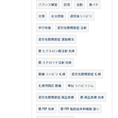
バランス練習
記憶
活動
春バテ
対策
水分摂取
退院後リハビリ
歩行改善
変形性膝関節症 注射
変形性膝関節症 運動療法
膝 ヒアルロン酸注射 効果
膝 ステロイド注射 効果
膝痛 リハビリ 札幌
変形性膝関節症 札幌
札幌市西区 膝痛
琴似 リハビリジム
変形性膝関節症 再生医療
膝 再生医療 効果
膝 PRP 効果
膝 PRP 脂肪由来幹細胞 違い