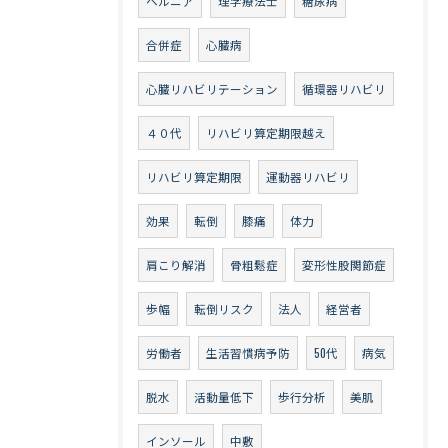
ヘルニア
理学療法士
糖尿病
合併症
心臓病
心臓リハビリテーション
循環器リハビリ
４０代
リハビリ算定期限越え
リハビリ算定期限
運動器リハビリ
効果
転倒
膝痛
体力
肩こり解消
骨粗鬆症
変形性股関節症
歩幅
転倒リスク
法人
経営者
労働者
生活習慣病予防
50代
病気
脱水
活動量低下
歩行分析
美肌
インソール
中敷