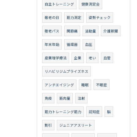
自主トレーニング
健康測定会
敬老の日
筋力測定
姿勢チェック
敬老パス
関節痛
活動量
介護新聞
年末年始
循環器
血圧
産業理学療法
企業
老い
血管
リハビリジムプライズネス
アンチエイジング
睡眠
不眠症
免疫
筋肉量
注射
筋力トレーニング筋力
認知症
脳
割引
ジュニアアスリート