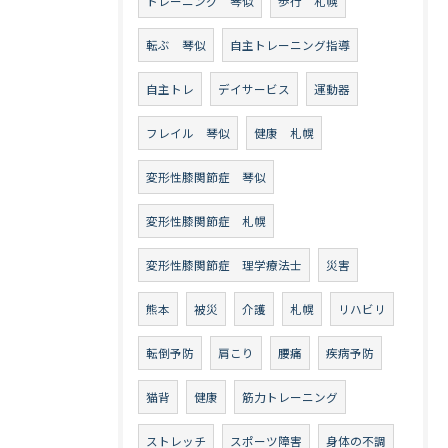
トレーニング 琴似
歩行 札幌
転ぶ 琴似
自主トレーニング指導
自主トレ
デイサービス
運動器
フレイル 琴似
健康 札幌
変形性膝関節症 琴似
変形性膝関節症 札幌
変形性膝関節症 理学療法士
災害
熊本
被災
介護
札幌
リハビリ
転倒予防
肩こり
腰痛
疾病予防
猫背
健康
筋力トレーニング
ストレッチ
スポーツ障害
身体の不調