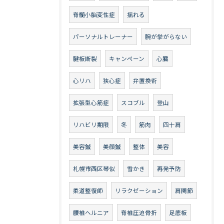
脊髄小脳変性症
揺れる
パーソナルトレーナー
腕が挙がらない
腱板断裂
キャンペーン
心臓
心リハ
狭心症
弁置換術
拡張型心筋症
スコブル
登山
リハビリ期限
冬
筋肉
四十肩
美容鍼
美顔鍼
整体
美容
札幌市西区琴似
雪かき
再発予防
柔道整復師
リラクゼーション
肩関節
腰椎ヘルニア
脊椎圧迫骨折
足底板