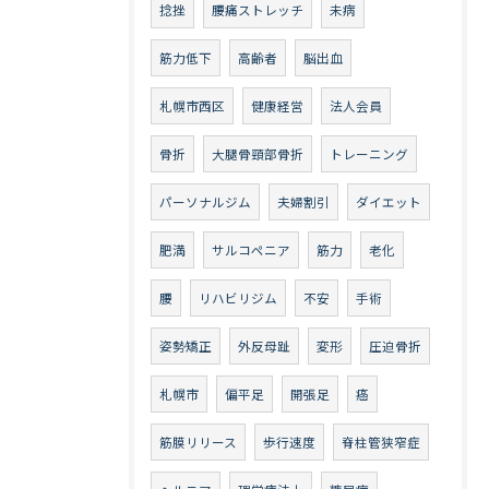
捻挫
腰痛ストレッチ
未病
筋力低下
高齢者
脳出血
札幌市西区
健康経営
法人会員
骨折
大腿骨頸部骨折
トレーニング
パーソナルジム
夫婦割引
ダイエット
肥満
サルコペニア
筋力
老化
腰
リハビリジム
不安
手術
姿勢矯正
外反母趾
変形
圧迫骨折
札幌市
偏平足
開張足
癌
筋膜リリース
歩行速度
脊柱管狭窄症