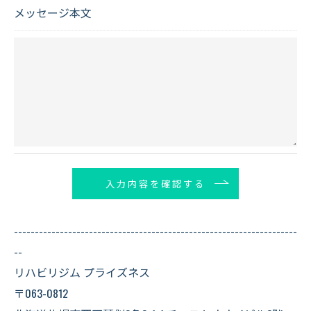
のサービスをご提供できない場合がございますので
メッセージ本文
予めご了承ください。
＜個人情報の開示･訂正・削除･利用停止の手続につ
いて＞
当社では、お客様の個人情報の開示･訂正･削除・利
用停止の手続を定めさせて頂いております。
ご本人である事を確認のうえ、対応させて頂きま
す。
個人情報の開示･訂正･削除・利用停止の具体的手続
きにつきましては、お電話でお問合せ下さい。
--------------------------------------------------------------------
--
リハビリジム プライズネス
〒063-0812