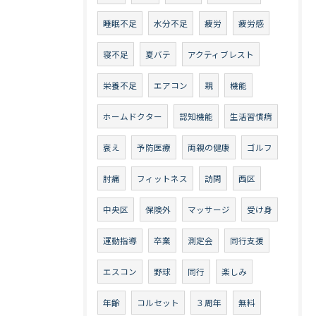
睡眠不足
水分不足
疲労
疲労感
寝不足
夏バテ
アクティブレスト
栄養不足
エアコン
親
機能
ホームドクター
認知機能
生活習慣病
衰え
予防医療
両親の健康
ゴルフ
肘痛
フィットネス
訪問
西区
中央区
保険外
マッサージ
受け身
運動指導
卒業
測定会
同行支援
エスコン
野球
同行
楽しみ
年齢
コルセット
３周年
無料