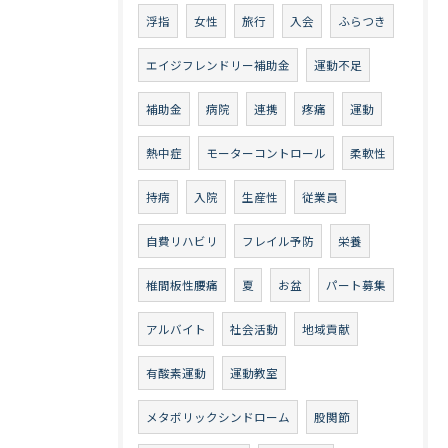
浮指
女性
旅行
入会
ふらつき
エイジフレンドリー補助金
運動不足
補助金
病院
連携
疼痛
運動
熱中症
モーターコントロール
柔軟性
持病
入院
生産性
従業員
自費リハビリ
フレイル予防
栄養
椎間板性腰痛
夏
お盆
パート募集
アルバイト
社会活動
地域貢献
有酸素運動
運動教室
メタボリックシンドローム
股関節