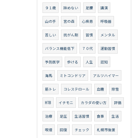
９１歳
諦めない
足腰
講演
山の手
宮の森
心疾患
呼吸器
苦しい
抗がん剤
習慣
メンタル
バランス機能低下
７０代
運動習慣
予防医学
歩ける
人生
認知
海馬
ミトコンドリア
アルツハイマー
筋トレ
コレステロール
血糖
除雪
HTB
イチモニ
カラダの使い方
評価
治療
足圧
生活習慣
食事
生活
喫煙
回復
チェック
札幌市後援