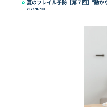
夏のフレイル予防【第７回】“動か
リハビリジム
2025/07/03
Training room