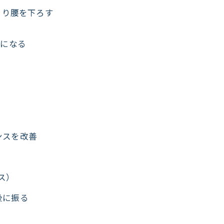
くり腰を下ろす
激になる
ンスを改善
ンス）
後に振る