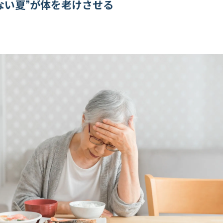
ない夏”が体を老けさせる
の効果