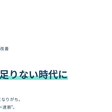
を改善
は足りない時代に
になりがち。
＝速筋”。