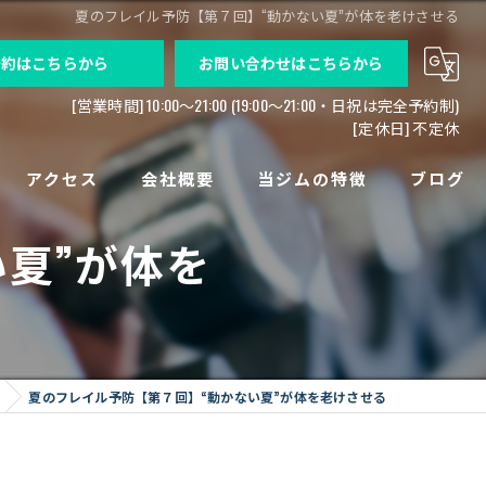
夏のフレイル予防【第７回】“動かない夏”が体を老けさせる
予約はこちらから
お問い合わせはこちらから
[営業時間] 10:00〜21:00 (19:00～21:00・日祝は完全予約制)
[定休日] 不定休
アクセス
会社概要
当ジムの特徴
ブログ
夏”が体を
求人募集
パーソナルトレーニング
高齢者
痛み
夏のフレイル予防【第７回】“動かない夏”が体を老けさせる
病気後
法人