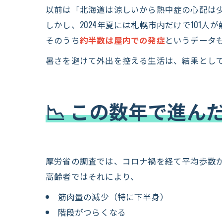
以前は「北海道は涼しいから熱中症の心配は
しかし、2024年夏には札幌市内だけで101人
そのうち
約半数は屋内での発症
というデータ
暑さを避けて外出を控える生活は、結果とし
📉 この数年で進ん
厚労省の調査では、コロナ禍を経て平均歩数が1日2
高齢者ではそれにより、
筋肉量の減少（特に下半身）
階段がつらくなる