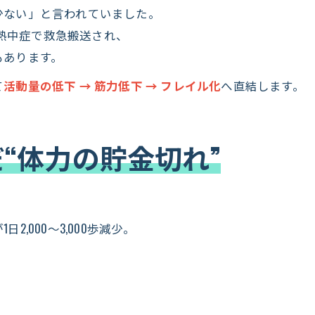
少ない」と言われていました。
が熱中症で救急搬送され、
もあります。
て
活動量の低下 → 筋力低下 → フレイル化
へ直結します。
だ“体力の貯金切れ”
,000〜3,000歩減少。