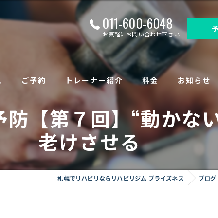
011-600-6048
お気軽にお問い合わせ下さい
ム
ご予約
トレーナー紹介
料金
お知らせ
予防【第７回】“動かない
について
老けさせる
足底板）作成
札幌でリハビリならリハビリジム プライズネス
ブログ
トータルヘルス
ング（保険外サービス）