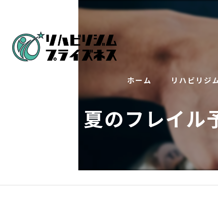
ホーム
リハビリジ
夏のフレイル
トレーニング
インソール（
リハビリ整体
美顔鍼×整体で
訪問トレーニ