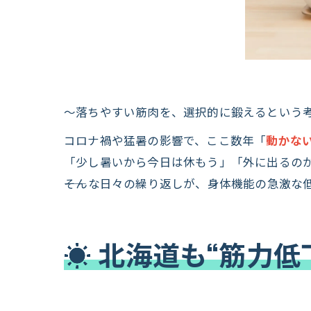
〜落ちやすい筋肉を、選択的に鍛えるという
コロナ禍や猛暑の影響で、ここ数年「
動かな
「少し暑いから今日は休もう」「外に出るの
――そんな日々の繰り返しが、身体機能の急激
☀️ 北海道も“筋力