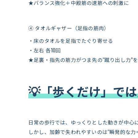
★バランス強化＋中殿筋の速筋への刺激に
④ タオルギャザー（足指の筋肉）
・床のタオルを足指でたぐり寄せる
・左右 各10回
★足裏・指先の筋力がつま先の“蹴り出し力”
💡「歩くだけ」で
日常の歩行では、ゆっくりとした動きが中心
しかし、加齢で失われやすいのは“瞬発的な力