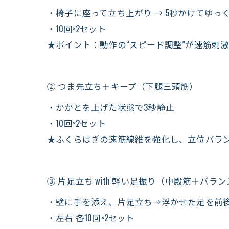
・椅子に座って立ち上がり → 5秒かけてゆっ
・10回×2セット
★ポイント：動作の“スピード調整”が速筋刺
② つま先立ち＋キープ（下腿三頭筋）
・かかとを上げた状態で3秒静止
・10回×2セット
★ふくらはぎの速筋線維を強化し、立位バラ
③ 片足立ち with 軽い足振り（中殿筋＋バラ
・壁に手を添え、片足立ち→浮かせた足を前
・左右 各10回×2セット