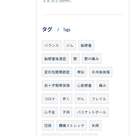
タグ
Tags
バランス
ジム
脳梗塞
脳梗塞後遺症
膝
膝の痛み
変形性膝関節症
琴似
半月板損傷
前十字靭帯損傷
心筋梗塞
痛み
コロナ
歩く
がん
フレイル
心不全
子供
バスケットボール
捻挫
腰痛ストレッチ
未病