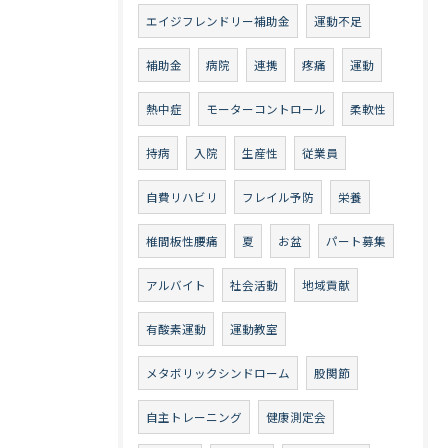
エイジフレンドリー補助金
運動不足
補助金
病院
連携
疼痛
運動
熱中症
モーターコントロール
柔軟性
持病
入院
生産性
従業員
自費リハビリ
フレイル予防
栄養
椎間板性腰痛
夏
お盆
パート募集
アルバイト
社会活動
地域貢献
有酸素運動
運動教室
メタボリックシンドローム
股関節
自主トレーニング
健康測定会