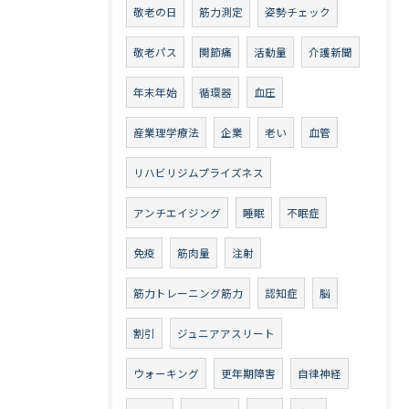
敬老の日
筋力測定
姿勢チェック
敬老パス
関節痛
活動量
介護新聞
年末年始
循環器
血圧
産業理学療法
企業
老い
血管
リハビリジムプライズネス
アンチエイジング
睡眠
不眠症
免疫
筋肉量
注射
筋力トレーニング筋力
認知症
脳
割引
ジュニアアスリート
ウォーキング
更年期障害
自律神経