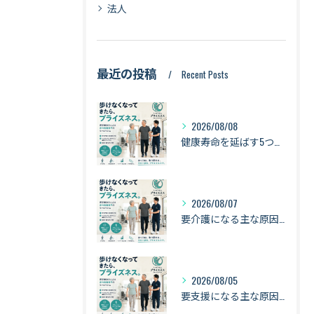
法人
最近の投稿
Recent Posts
2026/08/08
健康寿命を延ばす5つの習慣｜歩く・立つ・食べる・筋力・バランスで「長く動ける身体」へ【札幌・琴似】
2026/08/07
要介護になる主な原因は「認知症・骨折・転倒・衰弱」｜健康寿命を守るために身体を動かし続ける理由【札幌・琴似】
2026/08/05
要支援になる主な原因は「衰弱・関節疾患・骨折・転倒」｜健康寿命を守るために知っておきたい身体のサイン【札幌・琴似】