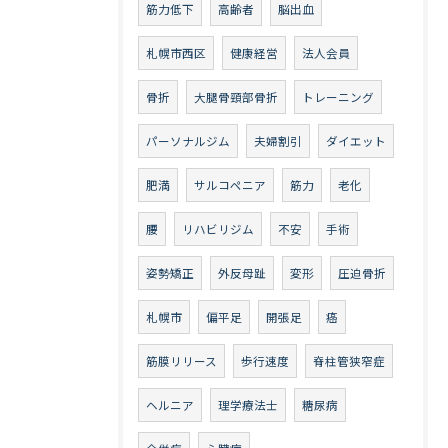
筋力低下
高齢者
脳出血
札幌市西区
健康経営
法人会員
骨折
大腿骨頸部骨折
トレーニング
パーソナルジム
夫婦割引
ダイエット
肥満
サルコペニア
筋力
老化
腰
リハビリジム
不安
手術
姿勢矯正
外反母趾
変形
圧迫骨折
札幌市
偏平足
開張足
癌
筋膜リリース
歩行速度
脊柱管狭窄症
ヘルニア
理学療法士
糖尿病