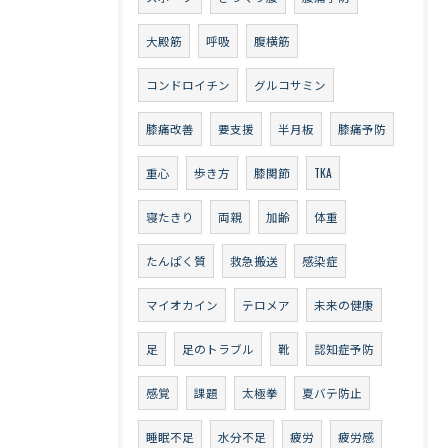
大殿筋
呼吸
腹横筋
コンドロイチン
グルコサミン
膝痛改善
要支援
半月板
膝痛予防
重心
歩き方
膝関節
TKA
寝たきり
両親
加齢
体重
たんぱく質
救急搬送
感染症
マイオカイン
テロメア
未来の健康
足
足のトラブル
靴
認知症予防
感覚
課題
太極拳
夏バテ防止
睡眠不足
水分不足
疲労
疲労感