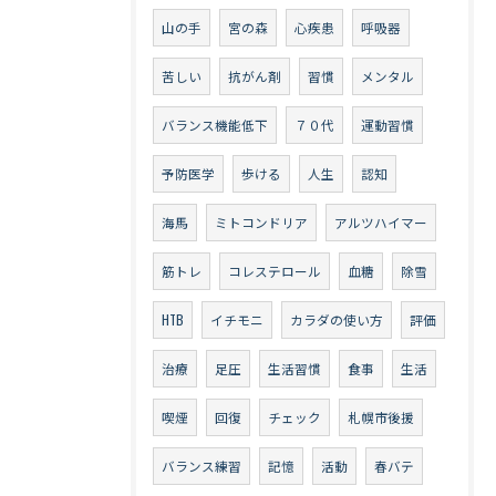
山の手
宮の森
心疾患
呼吸器
苦しい
抗がん剤
習慣
メンタル
バランス機能低下
７０代
運動習慣
予防医学
歩ける
人生
認知
海馬
ミトコンドリア
アルツハイマー
筋トレ
コレステロール
血糖
除雪
HTB
イチモニ
カラダの使い方
評価
治療
足圧
生活習慣
食事
生活
喫煙
回復
チェック
札幌市後援
バランス練習
記憶
活動
春バテ