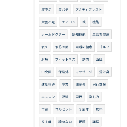
寝不足
夏バテ
アクティブレスト
栄養不足
エアコン
親
機能
ホームドクター
認知機能
生活習慣病
衰え
予防医療
両親の健康
ゴルフ
肘痛
フィットネス
訪問
西区
中央区
保険外
マッサージ
受け身
運動指導
卒業
測定会
同行支援
エスコン
野球
同行
楽しみ
年齢
コルセット
３周年
無料
９１歳
諦めない
足腰
講演