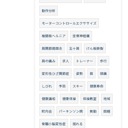
動作分析
モーターコントロールエクササイズ
椎間板ヘルニア
坐骨神経痛
肩関節周囲炎
五十肩
けん板断裂
肩の痛み
求人
トレーナー
歩行
変形性ひざ関節症
姿勢
肩
頭痛
しびれ
予防
スキー
健康寿命
健康講和
健康体操
体操教室
地域
町内会
パーキンソン病
無動
固縮
脊髄小脳変性症
揺れる