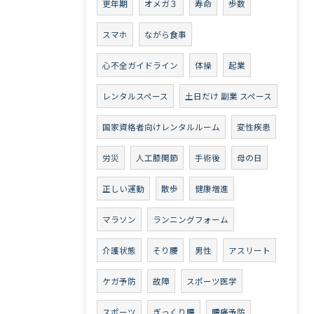
更年期
オメガ３
寿命
歩数
スマホ
ながら食事
心不全ガイドライン
体操
起業
レンタルスペース
土日だけ 副業 スペース
国家資格者向けレンタルルーム
変性疾患
労災
人工膝関節
手術後
母の日
正しい運動
散歩
健康増進
マラソン
ランニングフォーム
介護状態
そり腰
男性
アスリート
ケガ予防
故障
スポーツ医学
スポーツ
ぎっくり腰
腰痛予防