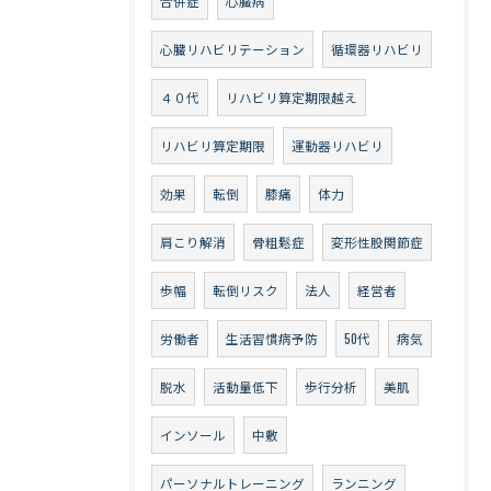
合併症
心臓病
心臓リハビリテーション
循環器リハビリ
４０代
リハビリ算定期限越え
リハビリ算定期限
運動器リハビリ
効果
転倒
膝痛
体力
肩こり解消
骨粗鬆症
変形性股関節症
歩幅
転倒リスク
法人
経営者
労働者
生活習慣病予防
50代
病気
脱水
活動量低下
歩行分析
美肌
インソール
中敷
パーソナルトレーニング
ランニング