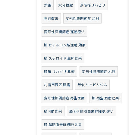
対策
水分摂取
退院後リハビリ
歩行改善
変形性膝関節症 注射
変形性膝関節症 運動療法
膝 ヒアルロン酸注射 効果
膝 ステロイド注射 効果
膝痛 リハビリ 札幌
変形性膝関節症 札幌
札幌市西区 膝痛
琴似 リハビリジム
変形性膝関節症 再生医療
膝 再生医療 効果
膝 PRP 効果
膝 PRP 脂肪由来幹細胞 違い
膝 脂肪由来幹細胞 効果