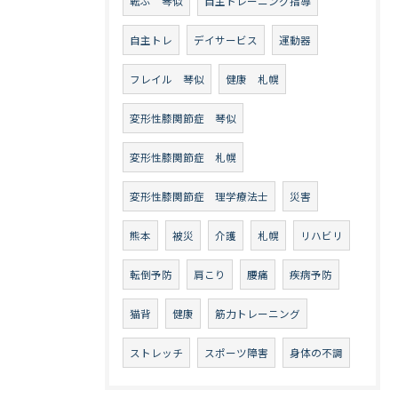
転ぶ 琴似
自主トレーニング指導
自主トレ
デイサービス
運動器
フレイル 琴似
健康 札幌
変形性膝関節症 琴似
変形性膝関節症 札幌
変形性膝関節症 理学療法士
災害
熊本
被災
介護
札幌
リハビリ
転倒予防
肩こり
腰痛
疾病予防
猫背
健康
筋力トレーニング
ストレッチ
スポーツ障害
身体の不調