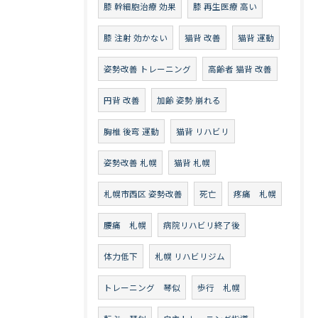
膝 幹細胞治療 効果
膝 再生医療 高い
膝 注射 効かない
猫背 改善
猫背 運動
姿勢改善 トレーニング
高齢者 猫背 改善
円背 改善
加齢 姿勢 崩れる
胸椎 後弯 運動
猫背 リハビリ
姿勢改善 札幌
猫背 札幌
札幌市西区 姿勢改善
死亡
疼痛 札幌
腰痛 札幌
病院リハビリ終了後
体力低下
札幌 リハビリジム
トレーニング 琴似
歩行 札幌