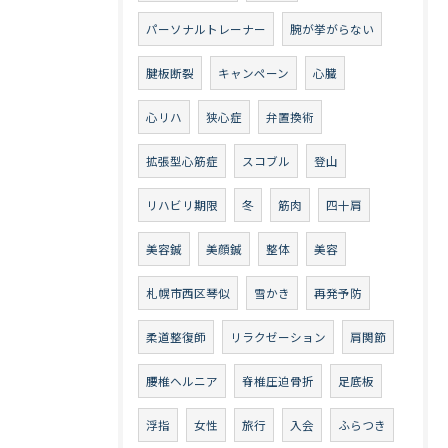
パーソナルトレーナー
腕が挙がらない
腱板断裂
キャンペーン
心臓
心リハ
狭心症
弁置換術
拡張型心筋症
スコブル
登山
リハビリ期限
冬
筋肉
四十肩
美容鍼
美顔鍼
整体
美容
札幌市西区琴似
雪かき
再発予防
柔道整復師
リラクゼーション
肩関節
腰椎ヘルニア
脊椎圧迫骨折
足底板
浮指
女性
旅行
入会
ふらつき